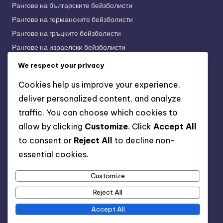
Рангове на българските бейзболисти
Рангове на германските бейзболисти
Рангове на гръцките бейзболисти
Рангове на израелски бейзболисти
Рангове на индийските бейзболисти
We respect your privacy
Рангове на индонезийските бейзболисти
Cookies help us improve your experience,
Рангове на испанските бейзболисти
deliver personalized content, and analyze
Рангове на италианските бейзболисти
traffic. You can choose which cookies to
Рангове на корейските бейзболисти
allow by clicking
Customize
. Click
Accept All
Рангове на полски бейзболисти
to consent or
Reject All
to decline non-
Рангове на унгарски бейзболисти
essential cookies.
Рангове на френските бейзболисти
Рангове на японските бейзболисти
Customize
Рейтинг на руски бейзболисти
Reject All
Accept All