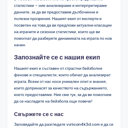
статистики – ние анализираме и интерпретираме
данните, за да ви предоставим дълбочинни и
полезни прозрения. Нашият екип от експерти е
посветен на това да ви предложи актуални класации
на играчите и сезонни статистики, които ще ви
помогнат да разберете динамиката на играта по нов
начин.
Запознайте се с нашия екип
Нашият екип е съставен от страстни бейзболни
фенове и специалисти, които обичат да анализират
играта. Всеки от нас носи уникален опит и знания,
които допринасят за качеството на съдържанието,
което предоставяме. Ние сме тук, за да ви помогнем
да се насладите на бейзбола още повече!
Свържете се с нас
Заповядайте да разгледате vatican4k3d.com и да се