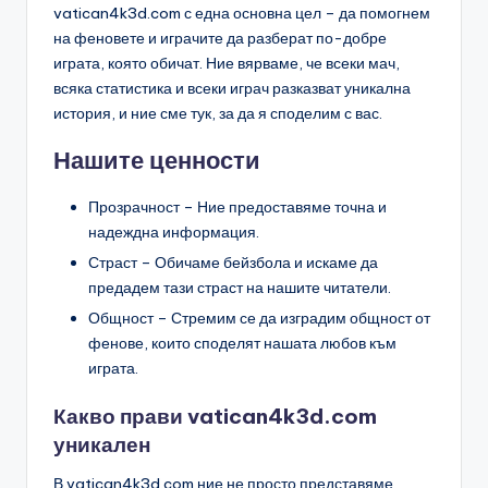
vatican4k3d.com с една основна цел – да помогнем
на феновете и играчите да разберат по-добре
играта, която обичат. Ние вярваме, че всеки мач,
всяка статистика и всеки играч разказват уникална
история, и ние сме тук, за да я споделим с вас.
Нашите ценности
Прозрачност – Ние предоставяме точна и
надеждна информация.
Страст – Обичаме бейзбола и искаме да
предадем тази страст на нашите читатели.
Общност – Стремим се да изградим общност от
фенове, които споделят нашата любов към
играта.
Какво прави vatican4k3d.com
уникален
В vatican4k3d.com ние не просто представяме