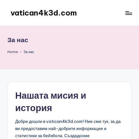
vatican4k3d.com
Skip
to
content
За нас
Home
-
За нас
Нашата мисия и
история
Добре дошли в vatican4k3d.com! Ние сме тук, за да
ви предоставим най-добрите информация и
статистики за бейзбола. Създадохме