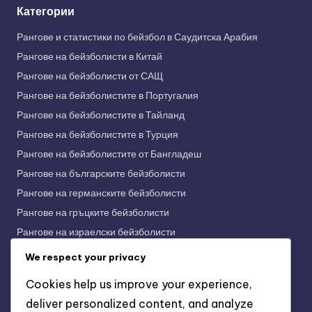
Категории
Рангове и статистики по бейзбол в Саудитска Арабия
Рангове на бейзболисти в Китай
Рангове на бейзболисти от САЩ
Рангове на бейзболистите в Португалия
Рангове на бейзболистите в Тайланд
Рангове на бейзболистите в Турция
Рангове на бейзболистите от Бангладеш
Рангове на българските бейзболисти
Рангове на германските бейзболисти
Рангове на гръцките бейзболисти
Рангове на израелски бейзболисти
Рангове на индийските бейзболисти
We respect your privacy
Рангове на индонезийските бейзболисти
Cookies help us improve your experience,
Рангове на испанските бейзболисти
deliver personalized content, and analyze
Рангове на италианските бейзболисти