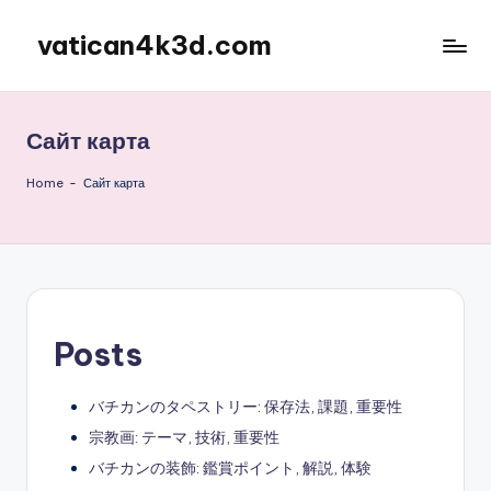
vatican4k3d.com
Skip
to
content
Сайт карта
Home
-
Сайт карта
Posts
バチカンのタペストリー: 保存法, 課題, 重要性
宗教画: テーマ, 技術, 重要性
バチカンの装飾: 鑑賞ポイント, 解説, 体験