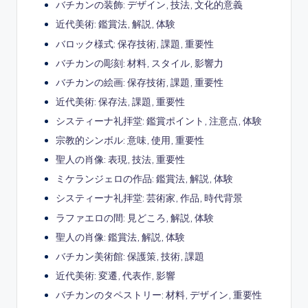
バチカンの装飾: デザイン, 技法, 文化的意義
近代美術: 鑑賞法, 解説, 体験
バロック様式: 保存技術, 課題, 重要性
バチカンの彫刻: 材料, スタイル, 影響力
バチカンの絵画: 保存技術, 課題, 重要性
近代美術: 保存法, 課題, 重要性
システィーナ礼拝堂: 鑑賞ポイント, 注意点, 体験
宗教的シンボル: 意味, 使用, 重要性
聖人の肖像: 表現, 技法, 重要性
ミケランジェロの作品: 鑑賞法, 解説, 体験
システィーナ礼拝堂: 芸術家, 作品, 時代背景
ラファエロの間: 見どころ, 解説, 体験
聖人の肖像: 鑑賞法, 解説, 体験
バチカン美術館: 保護策, 技術, 課題
近代美術: 変遷, 代表作, 影響
バチカンのタペストリー: 材料, デザイン, 重要性