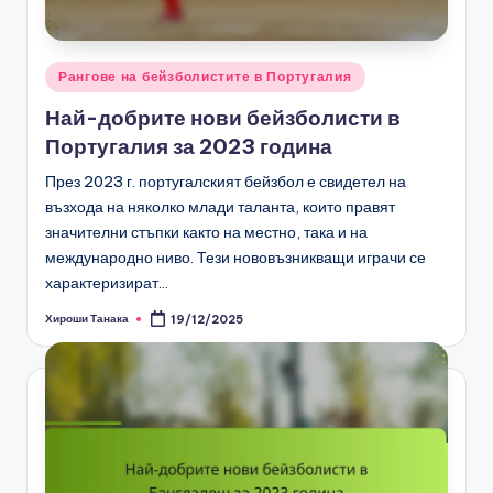
Posted
Рангове на бейзболистите в Португалия
in
Най-добрите нови бейзболисти в
Португалия за 2023 година
През 2023 г. португалският бейзбол е свидетел на
възхода на няколко млади таланта, които правят
значителни стъпки както на местно, така и на
международно ниво. Тези нововъзникващи играчи се
характеризират…
Хироши Танака
19/12/2025
Posted
by