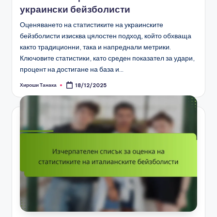
украински бейзболисти
Оценяването на статистиките на украинските
бейзболисти изисква цялостен подход, който обхваща
както традиционни, така и напреднали метрики.
Ключовите статистики, като среден показател за удари,
процент на достигане на база и…
Хироши Танака
18/12/2025
Posted
by