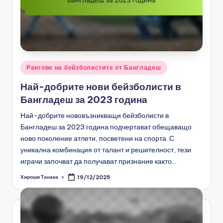
Posted
Рангове на бейзболистите от Бангладеш
in
Най-добрите нови бейзболисти в
Бангладеш за 2023 година
Най-добрите нововъзникващи бейзболисти в
Бангладеш за 2023 година подчертават обещаващо
ново поколение атлети, посветени на спорта. С
уникална комбинация от талант и решителност, тези
играчи започват да получават признание както…
Хироши Танака
19/12/2025
Posted
by