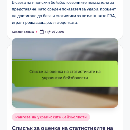
В света на японския бейзбол сезонните показатели за
представяне, като среден показател за удари, процент
на достигане до база и статистики за питчинг, като ERA,
играят решаваща роля в оценката…
Хироши Танака
18/12/2025
Posted
by
Posted
Рангове на украинските бейзболисти
in
Списък за оценка на статистиките на