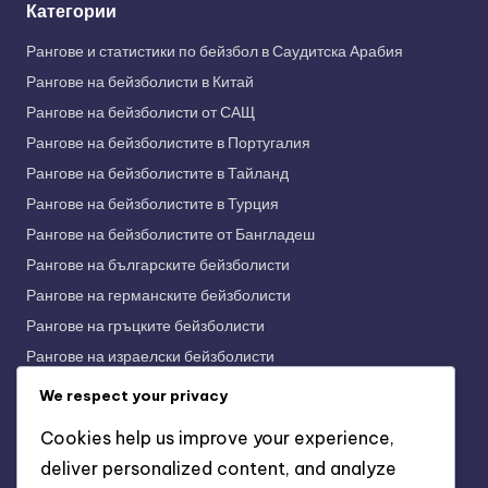
Категории
Рангове и статистики по бейзбол в Саудитска Арабия
Рангове на бейзболисти в Китай
Рангове на бейзболисти от САЩ
Рангове на бейзболистите в Португалия
Рангове на бейзболистите в Тайланд
Рангове на бейзболистите в Турция
Рангове на бейзболистите от Бангладеш
Рангове на българските бейзболисти
Рангове на германските бейзболисти
Рангове на гръцките бейзболисти
Рангове на израелски бейзболисти
Рангове на индийските бейзболисти
We respect your privacy
Рангове на индонезийските бейзболисти
Cookies help us improve your experience,
Рангове на испанските бейзболисти
deliver personalized content, and analyze
Рангове на италианските бейзболисти