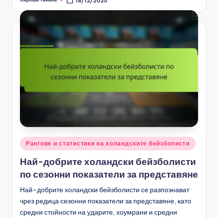
18/12/2025
Posted
by
Posted
Рангове и статистики на холандските бейзболисти
in
Най-добрите холандски бейзболисти
по сезонни показатели за представяне
Най-добрите холандски бейзболисти се разпознават
чрез редица сезонни показатели за представяне, като
средни стойности на ударите, хоумрани и средни