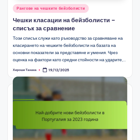
Posted
Рангове на чешките бейзболисти
in
Чешки класации на бейзболисти –
списък за сравнение
Този списък служи като ръководство за сравняване на
класирането на чешките бейзболисти на базата на
основни показатели за представяне и умения. Чрез
оценка на фактори като средни стойности на ударите,…
Хироши Танака
19/12/2025
Posted
by