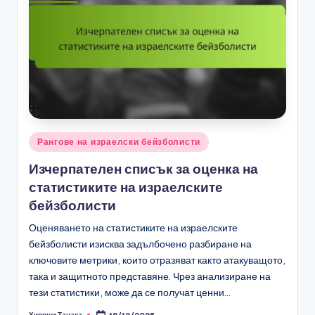
Posted
Рангове на израелски бейзболисти
in
Изчерпателен списък за оценка на
статистиките на израелските
бейзболисти
Оценяването на статистиките на израелските
бейзболисти изисква задълбочено разбиране на
ключовите метрики, които отразяват както атакуващото,
така и защитното представяне. Чрез анализиране на
тези статистики, може да се получат ценни…
Хироши Танака