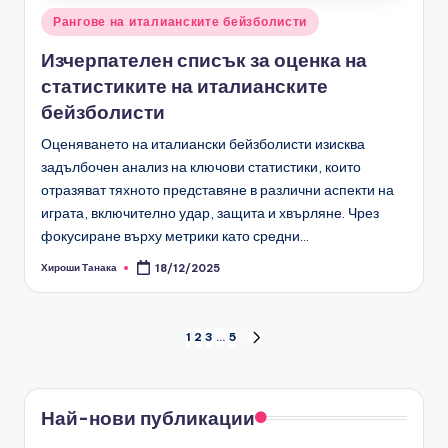
Posted
Рангове на италианските бейзболисти
in
Изчерпателен списък за оценка на
статистиките на италианските
бейзболисти
Оценяването на италиански бейзболисти изисква
задълбочен анализ на ключови статистики, които
отразяват тяхното представяне в различни аспекти на
играта, включително удар, защита и хвърляне. Чрез
фокусиране върху метрики като средни…
Хироши Танака
18/12/2025
Posted
by
Posts
1
2
3
…
5
NEXT
PAGE
pagination
Най-нови публикации