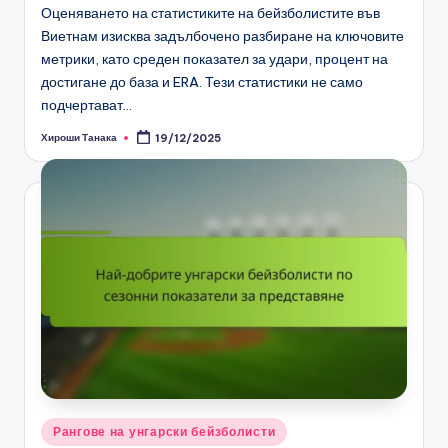
Оценяването на статистиките на бейзболистите във
Виетнам изисква задълбочено разбиране на ключовите
метрики, като среден показател за удари, процент на
достигане до база и ERA. Тези статистики не само
подчертават…
Хироши Танака
19/12/2025
Posted
by
Posted
Рангове на унгарски бейзболисти