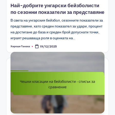
in
Най-добрите унгарски бейзболисти
по сезонни показатели за представяне
В света на унгарския бейзбол, сезонните показатели за
представяне, като среден показател за удари, процент
на достигане до база и среден брой допуснати точки,
играят решаваща роля в оценката на…
Хироши Танака
19/12/2025
Posted
by