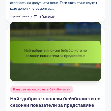
стойности на допуснати точки. Тези статистики служат
като ценен инструмент за…
Хироши Танака
18/12/2025
Posted
by
Posted
Рангове на японските бейзболисти
in
Най-добрите японски бейзболисти по
сезонни показатели за представяне