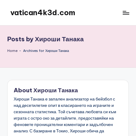
vatican4k3d.com
Skip
to
content
Posts by Хироши Танака
Home
-
Archives for Хироши Танака
About Хироши Танака
Хироши Танака е запален анализатор на бейзбол с
над десетилетие опит в класирането на играчите и
сезонната статистика. Той съчетава любовта си към
играта с остро око за детайлите, предоставяйки на
феновете проницателни коментари и задълбочен
анализ. С базиране в Токио, Хироши обича да