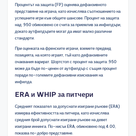
Процентът на защита (FP) оценява дефанзивното
представяне на играча, като изчислява съотношението на
успешните игри към общите шансове. Процент на защита
над .950 обикновено се счита за приемлив за инфилдъри,
докато аутфилдърите могат да имат малко различни
стандарти.
При оценката на френските играчи, вземете предвид
позицията, на която играят, тъй като дефанзивните
очаквания варират. Шортстоп с процент на защита .950
може да бъде по-ценен от аутфилдър с същия процент
поради по-големите дефанзивни изисквания на
инфилда.
ERA и WHIP за питчери
Средният показател за допуснати изиграни рънове (ERA)
измерва ефективността на питчера, като изчислява
средния брой допуснати изиграни рънове на девет
изиграни иннинга. По-нисък ERA, обикновено под 4.00,
показва по-добро представяне.