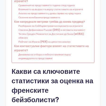
играчите?
Сравнения на представянето година след година
Влиянието на възрастта върху статистиките на играчите
Анализ на представянето у дома спрямо на чужд терен
Сезонни колебания в представянето
Кои напреднали метрики трябва да взема предвид?
Разбиране на Сейбърметриката в оценката на играчите
Спасени Дефанзивни Рънове (DRS) и неговата значимост
Теглен Среден Показател за Достигане до База (wOBA)
обяснен
Рейтинг на Играча (PER) за цялостен анализ
Кои контекстуални фактори влияят на статистиките на
играчите?
Динамика на отбора и нейното влияние върху
индивидуалното представяне
Какви са ключовите
статистики за оценка на
френските
бейзболисти?