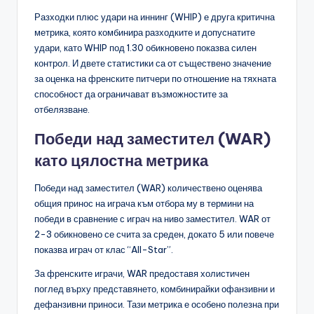
Разходки плюс удари на иннинг (WHIP) е друга критична
метрика, която комбинира разходките и допуснатите
удари, като WHIP под 1.30 обикновено показва силен
контрол. И двете статистики са от съществено значение
за оценка на френските питчери по отношение на тяхната
способност да ограничават възможностите за
отбелязване.
Победи над заместител (WAR)
като цялостна метрика
Победи над заместител (WAR) количествено оценява
общия принос на играча към отбора му в термини на
победи в сравнение с играч на ниво заместител. WAR от
2-3 обикновено се счита за среден, докато 5 или повече
показва играч от клас “All-Star”.
За френските играчи, WAR предоставя холистичен
поглед върху представянето, комбинирайки офанзивни и
дефанзивни приноси. Тази метрика е особено полезна при