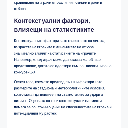
сравняване на играчи от различни позиции и роли в
отбора.
Контекстуални фактори,
влияещи на статистиките
Контекстуалните фактори като качеството на лигата,
възрастта на играчите и динамиката на отбора
значително влияят на статистиките на играчите.
Например, млад играч може да показва колебливо
представяне, докато се адаптира към по-високи нива на
конкуренция.
Освен това, вземете предвид външни фактори като
размерите на стадиона и метеорологичните условия,
които могат да повлияят на статистиките за удари и
питчинг. Оценката на тези контекстуални елементи
помага за по-точни оценки на способностите на играча и
потенциалния му растеж.