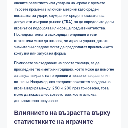
оцените развитието или упадъка на играча с времето.
Търсете промени в ключови метрики като среден
показател за удари, хоумрани и среден показател за
допуснати изиграни рънове (ERA), за да определите дали
играчът се подобрява или среща предизвикателства.
Последователната възходяща тенденция в тези
статистики може да показва, че играчът узрява, докато
значителни спадове могат да предполагат проблеми като
контузия или загуба на форма.
Помислете за създаване на проста таблица, за да
проследите тези метрики годишно, което може да помогне
за визуализиране на тенденции и правене на сравнения
по-ясни. Например, ако средният показател за удари на
играча варира между .250 и .280 през три сезона, това
може да показва несъответствие, което изисква
допълнително проучване.
Влиянието на възрастта върху
статистиките на играчите