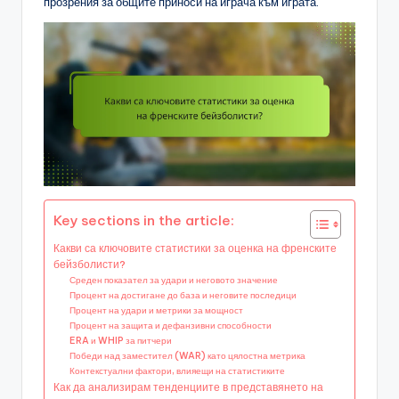
прозрения за общите приноси на играча към играта.
Key sections in the article:
Какви са ключовите статистики за оценка на френските
бейзболисти?
Среден показател за удари и неговото значение
Процент на достигане до база и неговите последици
Процент на удари и метрики за мощност
Процент на защита и дефанзивни способности
ERA и WHIP за питчери
Победи над заместител (WAR) като цялостна метрика
Контекстуални фактори, влияещи на статистиките
Как да анализирам тенденциите в представянето на