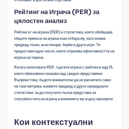
Рейтинг на Играча (PER) за
цялостен анализ
Рейтингът на играча (PER) е статистика, която обобщава
общите приноси на играча към отбора му, като взема
предвид точки, асистенции, борби и други игри. Тя
предоставя едно число, което отразява ефективността на
играча на терена.
Когато използвате PER, търсете играчи с рейтинги над 15,
което обикновено показва над средно представяне.
Въпреки това, бъдете внимателни да не разчитате само
на тази метрика; вземете предвид и други напреднали
статистики, за да получите пълна представа за
способностите на играча и влиянието му върху мачовете.
Кои контекстуални