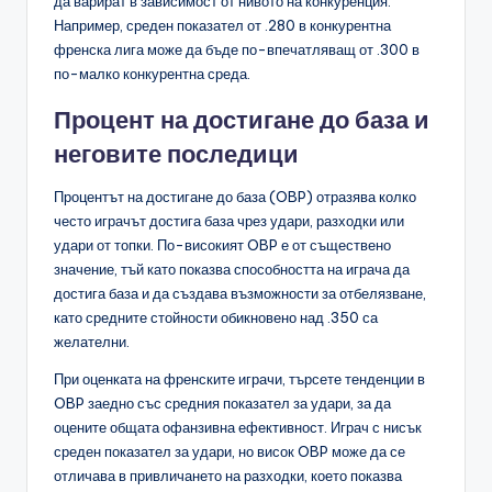
да варират в зависимост от нивото на конкуренция.
Например, среден показател от .280 в конкурентна
френска лига може да бъде по-впечатляващ от .300 в
по-малко конкурентна среда.
Процент на достигане до база и
неговите последици
Процентът на достигане до база (OBP) отразява колко
често играчът достига база чрез удари, разходки или
удари от топки. По-високият OBP е от съществено
значение, тъй като показва способността на играча да
достига база и да създава възможности за отбелязване,
като средните стойности обикновено над .350 са
желателни.
При оценката на френските играчи, търсете тенденции в
OBP заедно със средния показател за удари, за да
оцените общата офанзивна ефективност. Играч с нисък
среден показател за удари, но висок OBP може да се
отличава в привличането на разходки, което показва