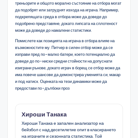
треньорите и общото морално състояние на отбора могат
да подобрят или затруднят изхода на играча. Например,
подкрепящата среда в отбора може да доведе до
подобрено представяне, докато липсата на сплотеност
може да доведе до намалени статистики.
Помислете как позицията на играча в отбора влияе на
възможностите му. Питчер в силен отбор може да се
изправи пред по-малко батери, което потенциално да
доведе до по-ниски средни стойности на допуснати
изиграни рънове, докато играч в борещ се отбор може да
има повече шансове да демонстрира уменията си, макар
и под натиск. Оценката на тези динамики може да
предостави по-дълбоки проз
Хироши Танака
Хироши Танака е запален анализатор на
бейзбол с над десетилетие опит в класирането
на играчите и сезонната статистика. Той