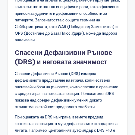
които съответстват на специфични роли, като офанзивни
приноси за удрячите и дефанзивни способности за
питчерите. Запознатостта с общите термини на
Сейбърметриката, като WAR (Победи над Заместител) и
OPS (Достигане до База Плюс Удари), може да подобри
анализа ви.
Спасени Дефанзивни Рънове
(DRS) и неговата значимост
Спасени Дефанзивни Рънове (DRS) измерва
дефанзивното представяне на играча, количествено
оценявайки броя на ръновете, които спасява в сравнение
с среден играч на неговата позиция. Положителен DRS
показва над средни дефанзивни умения, докато
отрицателна стойност предполага слабости.
При оценката на DRS на играча, вземете предвид
контекста на позицията му и дефанзивните стандарти на
лигата. Например, централният аутфилдър с DRS +10 е