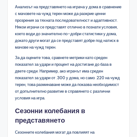
Анализът на представянето на играча у дома в сравнение
с мачовете на чужд терен може да разкрие ценни
прозрения за тяхната последователност и адаптивност.
Някои играчи се представят отлично в познати условия,
което води до значително по-добри статистики у дома,
докато други могат да се представят добре под натиск в
мачове на чужд терен.
За да оцените това, сравнете метрики като среден
показател за удари и процент на достигане до база в
двете среди. Например, ако играчът има среден
показател за удари от .300 у дома, но само .220 на чужд
терен, това разминаване може да показва необходимост
от допълнително развитие в справянето с различни
условия на игра.
Сезонни колебания в
представянето
Сезонните колебания могат да повлияят на