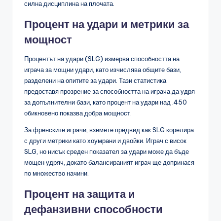
силна дисциплина на плочата.
Процент на удари и метрики за
мощност
Процентът на удари (SLG) измерва способността на
играча за мощни удари, като изчислява общите бази,
разделени на опитите за удари. Тази статистика
предоставя прозрение за способността на играча да удря
за допълнителни бази, като процент на удари над .450
обикновено показва добра мощност.
За френските играчи, вземете предвид как SLG корелира
с други метрики като хоумрани и двойки. Играч с висок
SLG, но нисък среден показател за удари може да бъде
мощен удряч, докато балансираният играч ще допринася
по множество начини.
Процент на защита и
дефанзивни способности