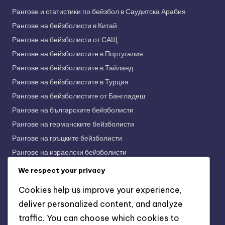
Рангове и статистики по бейзбол в Саудитска Арабия
Рангове на бейзболисти в Китай
Рангове на бейзболисти от САЩ
Рангове на бейзболистите в Португалия
Рангове на бейзболистите в Тайланд
Рангове на бейзболистите в Турция
Рангове на бейзболистите от Бангладеш
Рангове на българските бейзболисти
Рангове на германските бейзболисти
Рангове на гръцките бейзболисти
Рангове на израелски бейзболисти
Рангове на индийските бейзболисти
We respect your privacy
Рангове на индонезийските бейзболисти
Cookies help us improve your experience,
Рангове на испанските бейзболисти
deliver personalized content, and analyze
Рангове на италианските бейзболисти
traffic. You can choose which cookies to
Рангове на корейските бейзболисти