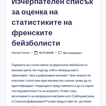
Изчерпателен списък
за оценка на
статистиките на
френските
бейзболисти
Хироши Танака
13/11/2025
No Comments
Posted
by
Оценката на статистиките на френските бейзболисти
изисква цялостен подход, който обхваща както
офанзивни, така и дефанзивни метрики. Чрез анализ на
ключови статистики през множество сезони, може да се
идентифицират тенденции в представянето и да се оцени
последователността на играчите. Освен това,
включването на напреднали метрики като Сейбърметрика
и Спасени Дефанзивни Рънове предоставя по-дълбоки