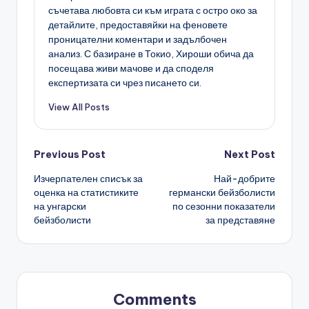
съчетава любовта си към играта с остро око за
детайлите, предоставяйки на феновете
проницателни коментари и задълбочен
анализ. С базиране в Токио, Хироши обича да
посещава живи мачове и да споделя
експертизата си чрез писането си.
View All Posts
Post
Previous Post
Next Post
Изчерпателен списък за
Най-добрите
navigation
оценка на статистиките
германски бейзболисти
на унгарски
по сезонни показатели
бейзболисти
за представяне
Comments