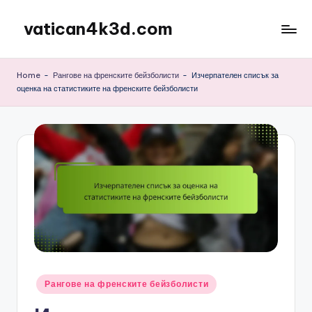
vatican4k3d.com
Skip
to
content
Home
-
Рангове на френските бейзболисти
-
Изчерпателен списък за
оценка на статистиките на френските бейзболисти
Posted
Рангове на френските бейзболисти
in