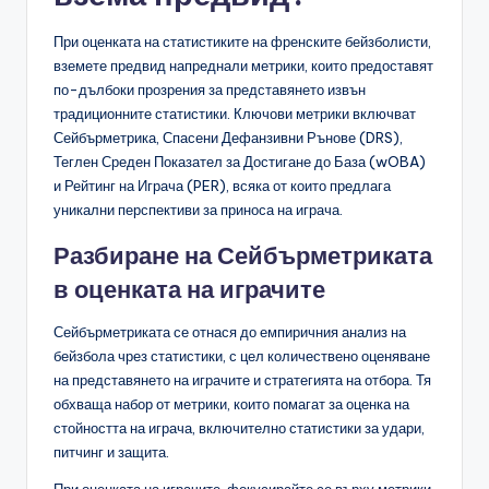
При оценката на статистиките на френските бейзболисти,
вземете предвид напреднали метрики, които предоставят
по-дълбоки прозрения за представянето извън
традиционните статистики. Ключови метрики включват
Сейбърметрика, Спасени Дефанзивни Рънове (DRS),
Теглен Среден Показател за Достигане до База (wOBA)
и Рейтинг на Играча (PER), всяка от които предлага
уникални перспективи за приноса на играча.
Разбиране на Сейбърметриката
в оценката на играчите
Сейбърметриката се отнася до емпиричния анализ на
бейзбола чрез статистики, с цел количествено оценяване
на представянето на играчите и стратегията на отбора. Тя
обхваща набор от метрики, които помагат за оценка на
стойността на играча, включително статистики за удари,
питчинг и защита.
При оценката на играчите, фокусирайте се върху метрики,