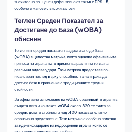
значително по-ценен дефанзивно от такъв с DRS -5,
особено в мачове с високи залози.
Теглен Среден Показател за
Достигане до База (wOBA)
обяснен
Тегленият среден показател за достигане до база
(wOBA) е цялостна метрика, която оценява офанзивните
приноси на играча, като присвоява различни тегла на
различни видове удари. Тази метрика предоставя по-
нюансиран поглед върху способността на играча да
достига база в сравнение с традиционните средни
стойности.
За ефективно използване на wOBA, сравнявайте играчи в
същата лига и контекст. wOBA около .320 се счита за
среден, докато стойности над .400 показват елитно
офанзивно представяне. Тази метрика е особено полезна
за идентифициране на недооценени играчи, които се
отличават в достигането до база.