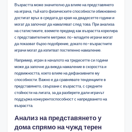
Възрастта може значително да влияе на представянето
на играча, тъй като физическите способности обикновено
достигат връх в средата до края на двадесетте години и
могат да започнат да намаляват след това. При анализа
на статистиките, вземете предвид как възрастта корелира
с представителните метрики; по-младите играчи могат
да показват бързо подобрение, докато по-възрастните
играчи могат да изпитват постепенно намаление.
Например, играч в началото на тридесетте си години
може да започне да вижда намаление в скоростта и
подвижността, което влияе на дефанзивните му
способности. Важно е да сравнявате тенденциите в
представянето, свързани с възрастта, с средните
стойности на лигата, за да разберете дали играчът
поддържа конкурентоспособност с напредването на
възрастта.
Анализ на представянето у
дома спрямо на чужд терен