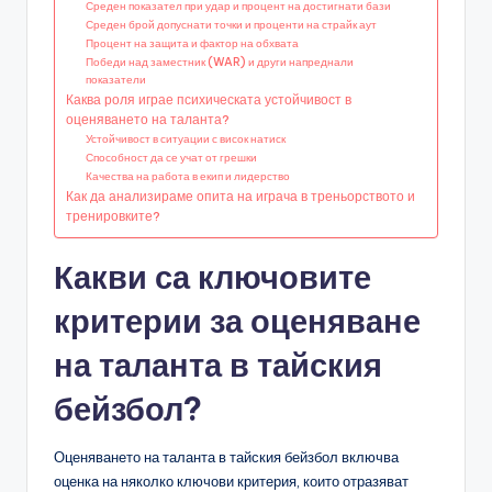
Среден показател при удар и процент на достигнати бази
Среден брой допуснати точки и проценти на страйк аут
Процент на защита и фактор на обхвата
Победи над заместник (WAR) и други напреднали
показатели
Каква роля играе психическата устойчивост в
оценяването на таланта?
Устойчивост в ситуации с висок натиск
Способност да се учат от грешки
Качества на работа в екип и лидерство
Как да анализираме опита на играча в треньорството и
тренировките?
Какви са ключовите
критерии за оценяване
на таланта в тайския
бейзбол?
Оценяването на таланта в тайския бейзбол включва
оценка на няколко ключови критерия, които отразяват