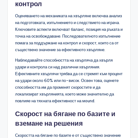
контрол
Оценяването на механиката на хвърляне включва анализ
на подготовката, изпълнението и следствието на играча.
Ключовите аспекти включват баланс, позиция на ръката и
точка на освобождаване. Последователното изпълнение
помага за поддържане на контрол и скорост, които са от
съществено значение за ефективното хвърляне.
Наблюдавайте способността на хвърляча да хвърля
удари и контрола си над различни хвърляния.
Ефективните хвърлячи трябва да се стремят към процент
на удари около 60% или по-висок. Освен това, оценете
способността им да променят скоростите и да
локализират хвърлянията, което може значително да
повлияе на тяхната ефективност на мound.
Скорост на бягане по базите и
вземане на решения
Скоростта на бягане по базите е от съществено значение