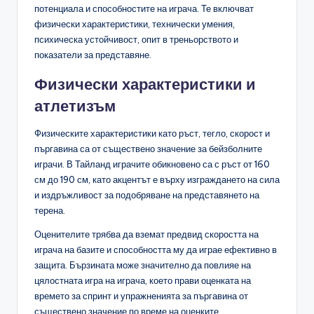
потенциала и способностите на играча. Те включват
физически характеристики, технически умения,
психическа устойчивост, опит в треньорството и
показатели за представяне.
Физически характеристики и
атлетизъм
Физическите характеристики като ръст, тегло, скорост и
пъргавина са от съществено значение за бейзболните
играчи. В Тайланд играчите обикновено са с ръст от 160
см до 190 см, като акцентът е върху изграждането на сила
и издръжливост за подобряване на представянето на
терена.
Оценителите трябва да вземат предвид скоростта на
играча на базите и способността му да играе ефективно в
защита. Бързината може значително да повлияе на
цялостната игра на играча, което прави оценката на
времето за спринт и упражненията за пъргавина от
съществено значение по време на оценките.