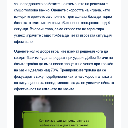
за напредването по базите, но вземането на решения е
също толкова важно. Оценете скоростта на играча, като
измерите времето за спринт от домашната база до първа
база, като елитните играчи обикновено завършват под 4
секунди. Въпреки това, само скоростта не гарантира
успех; играчите също трябва да четат игровата ситуация
ефективно.
Оценете колко добре играчите вземат решения кога да
крадат бази или да напредват при удари. Добри бегачи по
базите трябва да имат висок процент на успех при кражба
на бази, идеално над 70%. Тренировките трябва да се
фокусират върху подобряване както на скоростта, така и
на ситуационната осведоменост, за да се увеличи общата
ефективност на бягането по базите.