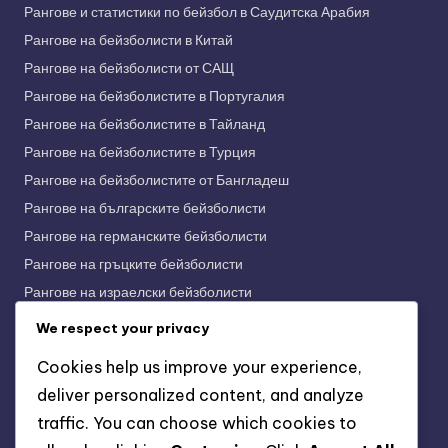
Рангове и статистики по бейзбол в Саудитска Арабия
Рангове на бейзболисти в Китай
Рангове на бейзболисти от САЩ
Рангове на бейзболистите в Португалия
Рангове на бейзболистите в Тайланд
Рангове на бейзболистите в Турция
Рангове на бейзболистите от Бангладеш
Рангове на българските бейзболисти
Рангове на германските бейзболисти
Рангове на гръцките бейзболисти
Рангове на израелски бейзболисти
Рангове на индийските бейзболисти
We respect your privacy
Рангове на индонезийските бейзболисти
Cookies help us improve your experience,
Рангове на испанските бейзболисти
deliver personalized content, and analyze
Рангове на италианските бейзболисти
traffic. You can choose which cookies to
Рангове на корейските бейзболисти