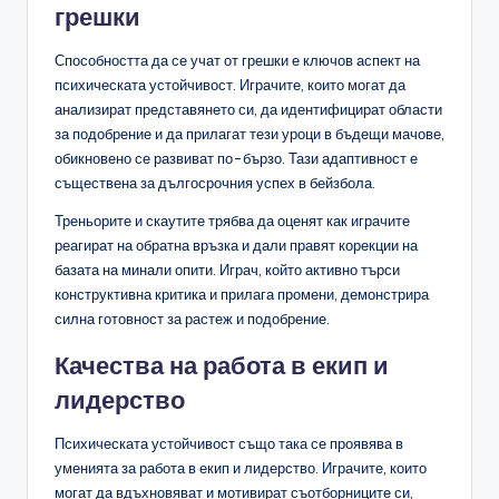
грешки
Способността да се учат от грешки е ключов аспект на
психическата устойчивост. Играчите, които могат да
анализират представянето си, да идентифицират области
за подобрение и да прилагат тези уроци в бъдещи мачове,
обикновено се развиват по-бързо. Тази адаптивност е
съществена за дългосрочния успех в бейзбола.
Треньорите и скаутите трябва да оценят как играчите
реагират на обратна връзка и дали правят корекции на
базата на минали опити. Играч, който активно търси
конструктивна критика и прилага промени, демонстрира
силна готовност за растеж и подобрение.
Качества на работа в екип и
лидерство
Психическата устойчивост също така се проявява в
уменията за работа в екип и лидерство. Играчите, които
могат да вдъхновяват и мотивират съотборниците си,