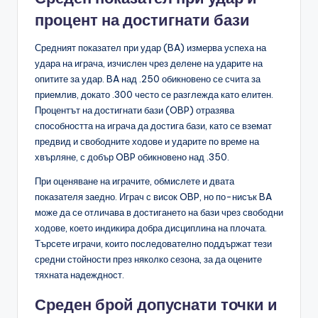
процент на достигнати бази
Средният показател при удар (BA) измерва успеха на
удара на играча, изчислен чрез делене на ударите на
опитите за удар. BA над .250 обикновено се счита за
приемлив, докато .300 често се разглежда като елитен.
Процентът на достигнати бази (OBP) отразява
способността на играча да достига бази, като се вземат
предвид и свободните ходове и ударите по време на
хвърляне, с добър OBP обикновено над .350.
При оценяване на играчите, обмислете и двата
показателя заедно. Играч с висок OBP, но по-нисък BA
може да се отличава в достигането на бази чрез свободни
ходове, което индикира добра дисциплина на плочата.
Търсете играчи, които последователно поддържат тези
средни стойности през няколко сезона, за да оцените
тяхната надеждност.
Среден брой допуснати точки и