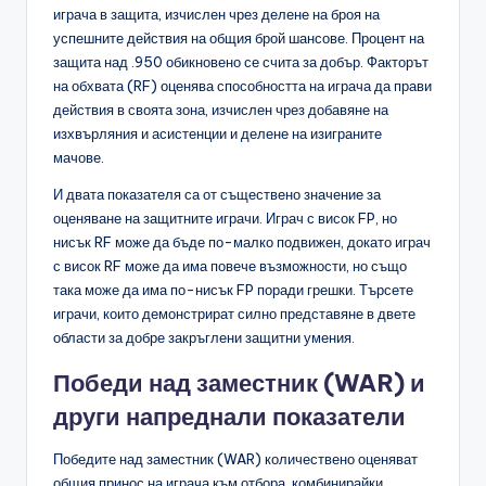
играча в защита, изчислен чрез делене на броя на
успешните действия на общия брой шансове. Процент на
защита над .950 обикновено се счита за добър. Факторът
на обхвата (RF) оценява способността на играча да прави
действия в своята зона, изчислен чрез добавяне на
изхвърляния и асистенции и делене на изиграните
мачове.
И двата показателя са от съществено значение за
оценяване на защитните играчи. Играч с висок FP, но
нисък RF може да бъде по-малко подвижен, докато играч
с висок RF може да има повече възможности, но също
така може да има по-нисък FP поради грешки. Търсете
играчи, които демонстрират силно представяне в двете
области за добре закръглени защитни умения.
Победи над заместник (WAR) и
други напреднали показатели
Победите над заместник (WAR) количествено оценяват
общия принос на играча към отбора, комбинирайки