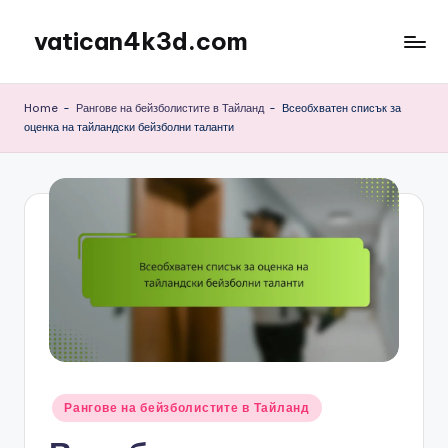
vatican4k3d.com
Skip
to
content
Home
-
Рангове на бейзболистите в Тайланд
-
Всеобхватен списък за
оценка на тайландски бейзболни таланти
Posted
Рангове на бейзболистите в Тайланд
in