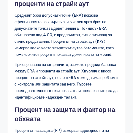
проценти на страйк аут
Средният брой допуснати точки (ERA) показва
ефективността на хвърляча, изчислен чрез броя на
допуснатите точки за девет иннинга. По-нисък ERA,
обикновено под 4.00, е предпочитан, сигнализиращ за
силно представяне. Процентът на страйк аут (K/9)
измерва колко често хвърлячът аутва батсманите, като
по-високите проценти показват доминиране на мound.
При оценяване на хвърлячите, вземете предвид баланса
между ERA и проценти на страйк аут. Хвърляч с висок
процент на страйк аут, но лош ERA може да има проблеми
с контрола или защитата зад него. Търсете
последователност в тези показатели през сезоните, за да
идентифицирате надежден талант.
Процент на защита и фактор на
обхвата
Процентът на защита (FP) измерва надеждността на