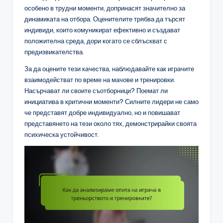
особено в трудни моменти, допринасят значително за
динамиката на отбора. Оценителите трябва да търсят
индивиди, които комуникират ефективно и създават
положителна среда, дори когато се сблъскват с
предизвикателства.
За да оцените тези качества, наблюдавайте как играчите
взаимодействат по време на мачове и тренировки.
Насърчават ли своите съотборници? Поемат ли
инициатива в критични моменти? Силните лидери не само
че представят добре индивидуално, но и повишават
представянето на тези около тях, демонстрирайки своята
психическа устойчивост.