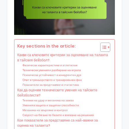
Key sections in the article:
Какви са ключовите критерии за оценяване на таланта
в тайския бейзбол?
Физически характеристики и атлетизъм
Технически умения и разбиране на играта
Психическа устойчивост и конкурентен дух
Опит в треньорството и тренировъчен фон
Показатели за представяне и статистика
Как да оценим техническите умения на тайските
бейзболисти?
Техники на удар и механика на замах
Умения в защита и защитни способности
Механика на хвърляне и контрол
Скорост на бягане по базите и вземане на решения
Кои показатели за представяне са най-важни за
оценка на таланта?