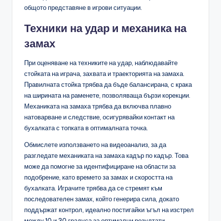
общото представяне в игрови ситуации.
Техники на удар и механика на
замах
При оценяване на техниките на удар, наблюдавайте
стойката на играча, захвата и траекторията на замаха.
Правилната стойка трябва да бъде балансирана, с крака
на ширината на раменете, позволяваща бързи корекции.
Механиката на замаха трябва да включва плавно
натоварване и следствие, осигурявайки контакт на
бухалката с топката в оптималната точка.
Обмислете използването на видеоанализ, за да
разгледате механиката на замаха кадър по кадър. Това
може да помогне за идентифициране на области за
подобрение, като времето за замах и скоростта на
бухалката. Играчите трябва да се стремят към
последователен замах, който генерира сила, докато
поддържат контрол, идеално постигайки ъгъл на изстрел
между 10 и 30 градуса за оптимални резултати.