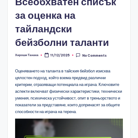
Всеобхватен списък
за оценка на
тайландски
бейзболни таланти
Хироши Танака
11/12/2025
No Comments
Posted
by
Оценяването на таланта в тайския бейзбол изисква
цялостен подход, който взема предвид различни
критерии, отразяващи потенциала на играча. Ключовите
аспекти включват физически характеристики, технически
умения, психическа устойчивост, опит в треньорството и
показатели за представяне, които допринасят за общите
способности на играча на терена.