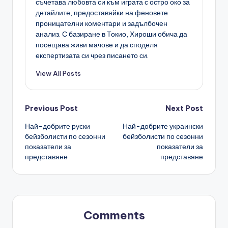
съчетава любовта си към играта с остро око за
детайлите, предоставяйки на феновете
проницателни коментари и задълбочен
анализ. С базиране в Токио, Хироши обича да
посещава живи мачове и да споделя
експертизата си чрез писането си.
View All Posts
Post
Previous Post
Next Post
Най-добрите руски
Най-добрите украински
navigation
бейзболисти по сезонни
бейзболисти по сезонни
показатели за
показатели за
представяне
представяне
Comments