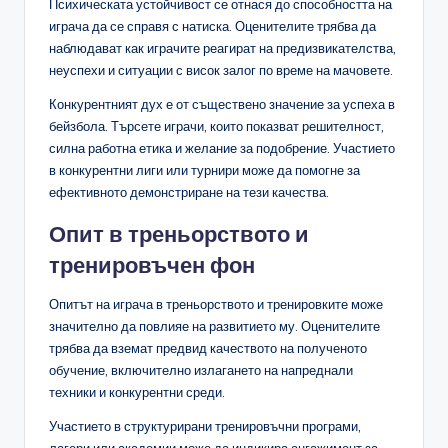
Психическата устойчивост се отнася до способността на
играча да се справя с натиска. Оценителите трябва да
наблюдават как играчите реагират на предизвикателства,
неуспехи и ситуации с висок залог по време на мачовете.
Конкурентният дух е от съществено значение за успеха в
бейзбола. Търсете играчи, които показват решителност,
силна работна етика и желание за подобрение. Участието
в конкурентни лиги или турнири може да помогне за
ефективното демонстриране на тези качества.
Опит в треньорството и
тренировъчен фон
Опитът на играча в треньорството и тренировките може
значително да повлияе на развитието му. Оценителите
трябва да вземат предвид качеството на полученото
обучение, включително излагането на напреднали
техники и конкурентни среди.
Участието в структурирани тренировъчни програми,
лагери или академии може да индикира ангажимент за