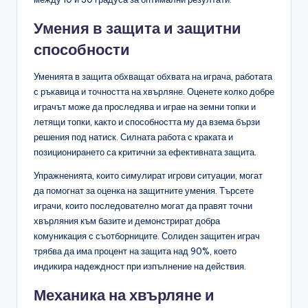
Умения в защита и защитни
способности
Уменията в защита обхващат обхвата на играча, работата
с ръкавица и точността на хвърляне. Оценете колко добре
играчът може да проследява и играе на земни топки и
летящи топки, както и способността му да взема бързи
решения под натиск. Силната работа с краката и
позиционирането са критични за ефективната защита.
Упражненията, които симулират игрови ситуации, могат
да помогнат за оценка на защитните умения. Търсете
играчи, които последователно могат да правят точни
хвърляния към базите и демонстрират добра
комуникация с съотборниците. Солиден защитен играч
трябва да има процент на защита над 90%, което
индикира надеждност при изпълнение на действия.
Механика на хвърляне и