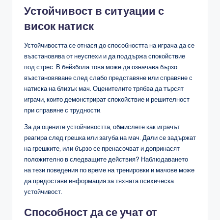
Устойчивост в ситуации с
висок натиск
Устойчивостта се отнася до способността на играча да се
възстановява от неуспехи и да поддържа спокойствие
под стрес. В бейзбола това може да означава бързо
възстановяване след слабо представяне или справяне с
натиска на близък мач. Оценителите трябва да търсят
играчи, които демонстрират спокойствие и решителност
при справяне с трудности.
За да оцените устойчивостта, обмислете как играчът
реагира след грешка или загуба на мач. Дали се задържат
на грешките, или бързо се пренасочват и допринасят
положително в следващите действия? Наблюдаването
на тези поведения по време на тренировки и мачове може
да предостави информация за тяхната психическа
устойчивост.
Способност да се учат от