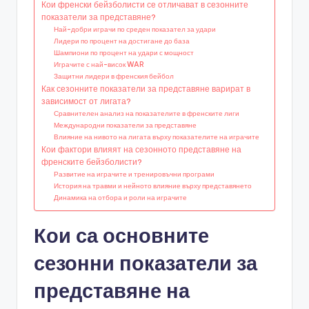
Кои френски бейзболисти се отличават в сезонните
показатели за представяне?
Най-добри играчи по среден показател за удари
Лидери по процент на достигане до база
Шампиони по процент на удари с мощност
Играчите с най-висок WAR
Защитни лидери в френския бейбол
Как сезонните показатели за представяне варират в
зависимост от лигата?
Сравнителен анализ на показателите в френските лиги
Международни показатели за представяне
Влияние на нивото на лигата върху показателите на играчите
Кои фактори влияят на сезонното представяне на
френските бейзболисти?
Развитие на играчите и тренировъчни програми
История на травми и нейното влияние върху представянето
Динамика на отбора и роли на играчите
Кои са основните
сезонни показатели за
представяне на