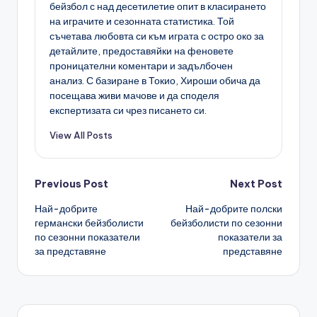
бейзбол с над десетилетие опит в класирането
на играчите и сезонната статистика. Той
съчетава любовта си към играта с остро око за
детайлите, предоставяйки на феновете
проницателни коментари и задълбочен
анализ. С базиране в Токио, Хироши обича да
посещава живи мачове и да споделя
експертизата си чрез писането си.
View All Posts
Post
Previous Post
Next Post
Най-добрите
Най-добрите полски
navigation
германски бейзболисти
бейзболисти по сезонни
по сезонни показатели
показатели за
за представяне
представяне