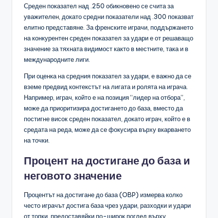
Среден показател над .250 обикновено се счита за
уважителен, докато средни показатели над .300 показват
елитно представяне. За френските играчи, поддържането
на конкурентен среден показател за удари е от решаващо
значение за тяхната видимост както в местните, така и в
международните лиги.
При оценка на средния показател за удари, е важно да се
вземе предвид контекстът на лигата и ролята на играча.
Например, играч, който е на позиция “лидер на отбора”,
може да приоритизира достигането до база, вместо да
постигне висок среден показател, докато играч, който е в
средата на реда, може да се фокусира върху вкарването
на точки.
Процент на достигане до база и
неговото значение
Процентът на достигане до база (OBP) измерва колко
често играчът достига база чрез удари, разходки и удари
от топки, предоставяйки по-широк поглед върху