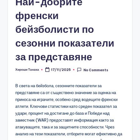
Най-добрите
френски
бейзболисти по
сезонни показатели
за представяне
Хироши Танака
17/11/2025
No Comments
Posted
by
В света на бейзбола, сезонните показатели за
представяне са от съществено значение за оценка на
приноса на играчите, особено сред водещите френски
атлети. Ключови статистики като среден показател за
удари, процент на достигане до база и Победи над
заместник (WAR) предоставят информация както за
атакуващите, така и за защитните способности. Чрез
анализ на тези показатели, отборите могат ефективно да