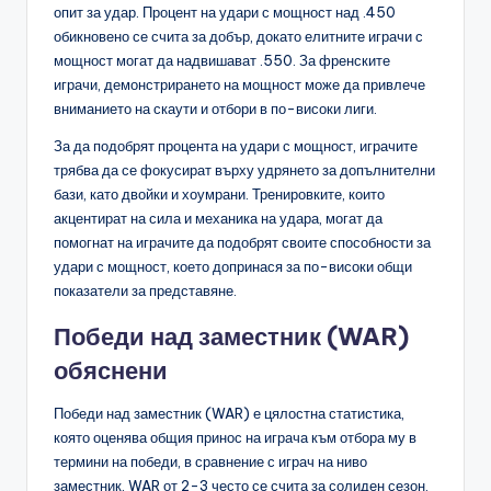
опит за удар. Процент на удари с мощност над .450
обикновено се счита за добър, докато елитните играчи с
мощност могат да надвишават .550. За френските
играчи, демонстрирането на мощност може да привлече
вниманието на скаути и отбори в по-високи лиги.
За да подобрят процента на удари с мощност, играчите
трябва да се фокусират върху удрянето за допълнителни
бази, като двойки и хоумрани. Тренировките, които
акцентират на сила и механика на удара, могат да
помогнат на играчите да подобрят своите способности за
удари с мощност, което допринася за по-високи общи
показатели за представяне.
Победи над заместник (WAR)
обяснени
Победи над заместник (WAR) е цялостна статистика,
която оценява общия принос на играча към отбора му в
термини на победи, в сравнение с играч на ниво
заместник. WAR от 2-3 често се счита за солиден сезон,