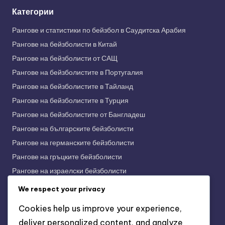
Категории
Рангове и статистики по бейзбол в Саудитска Арабия
Рангове на бейзболисти в Китай
Рангове на бейзболисти от САЩ
Рангове на бейзболистите в Португалия
Рангове на бейзболистите в Тайланд
Рангове на бейзболистите в Турция
Рангове на бейзболистите от Бангладеш
Рангове на българските бейзболисти
Рангове на германските бейзболисти
Рангове на гръцките бейзболисти
Рангове на израелски бейзболисти
Рангове на индийските бейзболисти
We respect your privacy
Рангове на индонезийските бейзболисти
Cookies help us improve your experience,
Рангове на испанските бейзболисти
deliver personalized content, and analyze