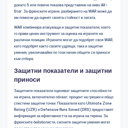
докато 5 или повече показва представяне на ниво All-
Star. За френските играчи, разбирането на WAR може да
им помогне да оценят своята стойност в лигата.
WAR комбинира атакуващи и защитни показатели, което
го прави ценен инструмент за оценка на играчите на
различни позиции. Играчите могат да подобрят своя WAR,
като подобрят както своите удрящи, така и защитни
умения, увеличавайки по този начин общите си приноси
към отбора.
Защитни показатели и защитни
приноси
Защитните показатели оценяват защитните способности
на играча, включително обхват, процент на грешки и общо
спестени защитни точки. Показатели като Ultimate Zone
Rating (UZR) и Defensive Runs Saved (DRS) предоставят
информация за ефективността на играча на терена. За
френските бейзболисти, силните защитни умения могат