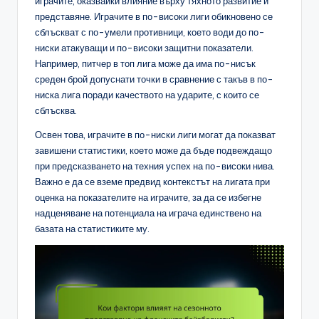
играчите, оказвайки влияние върху тяхното развитие и
представяне. Играчите в по-високи лиги обикновено се
сблъскват с по-умели противници, което води до по-
ниски атакуващи и по-високи защитни показатели.
Например, питчер в топ лига може да има по-нисък
среден брой допуснати точки в сравнение с такъв в по-
ниска лига поради качеството на ударите, с които се
сблъсква.
Освен това, играчите в по-ниски лиги могат да показват
завишени статистики, което може да бъде подвеждащо
при предсказването на техния успех на по-високи нива.
Важно е да се вземе предвид контекстът на лигата при
оценка на показателите на играчите, за да се избегне
надценяване на потенциала на играча единствено на
базата на статистиките му.