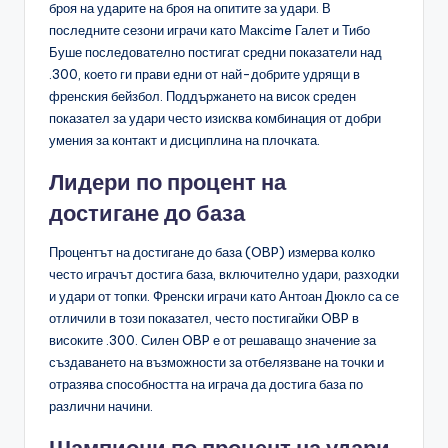
броя на ударите на броя на опитите за удари. В
последните сезони играчи като Максime Галет и Тибо
Буше последователно постигат средни показатели над
.300, което ги прави едни от най-добрите удрящи в
френския бейзбол. Поддържането на висок среден
показател за удари често изисква комбинация от добри
умения за контакт и дисциплина на плочката.
Лидери по процент на
достигане до база
Процентът на достигане до база (OBP) измерва колко
често играчът достига база, включително удари, разходки
и удари от топки. Френски играчи като Антоан Дюкло са се
отличили в този показател, често постигайки OBP в
високите .300. Силен OBP е от решаващо значение за
създаването на възможности за отбелязване на точки и
отразява способността на играча да достига база по
различни начини.
Шампиони по процент на удари