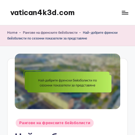
vatican4k3d.com
Skip
to
content
Home
-
Рангове на френските бейзболисти
-
Най-добрите френски
бейзболисти по сезонни показатели за представяне
Posted
Рангове на френските бейзболисти
in