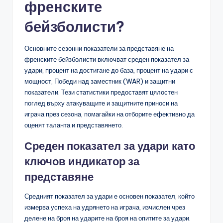
френските
бейзболисти?
Основните сезонни показатели за представяне на
френските бейзболисти включват среден показател за
удари, процент на достигане до база, процент на удари с
мощност, Победи над заместник (WAR) и защитни
показатели. Тези статистики предоставят цялостен
поглед върху атакуващите и защитните приноси на
играча през сезона, помагайки на отборите ефективно да
оценят таланта и представянето.
Среден показател за удари като
ключов индикатор за
представяне
Средният показател за удари е основен показател, който
измерва успеха на удрянето на играча, изчислен чрез
делене на броя на ударите на броя на опитите за удари.