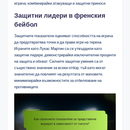
играча, комбинирайки атакуващи и защитни приноси.
Защитни лидери в френския
бейбол
Защитните показатели оценяват способността на играча
да предотвратява точки и да прави игри на терена.
Играчите като Лукас Мартин са се утвърдили като
защитни лидери, демонстрирайки изключителни проценти
на защита и обхват. Силните защитни умения са от
съществено значение за всеки отбор, тъй като могат
значително да повлияят на резултата от мачовете,
минимизирайки възможностите за отбелязване на
противниците.