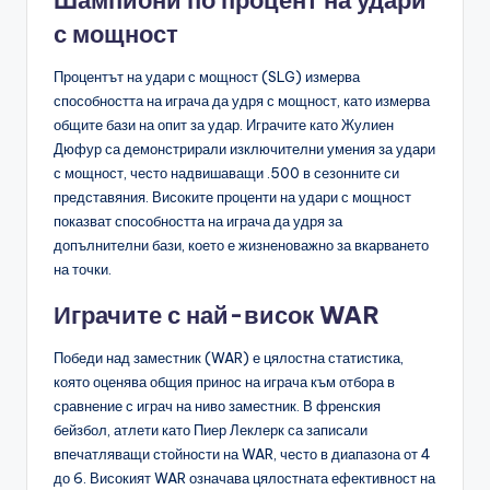
с мощност
Процентът на удари с мощност (SLG) измерва
способността на играча да удря с мощност, като измерва
общите бази на опит за удар. Играчите като Жулиен
Дюфур са демонстрирали изключителни умения за удари
с мощност, често надвишаващи .500 в сезонните си
представяния. Високите проценти на удари с мощност
показват способността на играча да удря за
допълнителни бази, което е жизненоважно за вкарването
на точки.
Играчите с най-висок WAR
Победи над заместник (WAR) е цялостна статистика,
която оценява общия принос на играча към отбора в
сравнение с играч на ниво заместник. В френския
бейзбол, атлети като Пиер Леклерк са записали
впечатляващи стойности на WAR, често в диапазона от 4
до 6. Високият WAR означава цялостната ефективност на