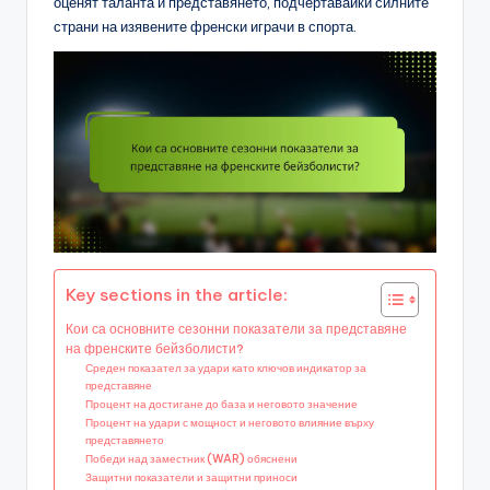
оценят таланта и представянето, подчертавайки силните
страни на изявените френски играчи в спорта.
Key sections in the article:
Кои са основните сезонни показатели за представяне
на френските бейзболисти?
Среден показател за удари като ключов индикатор за
представяне
Процент на достигане до база и неговото значение
Процент на удари с мощност и неговото влияние върху
представянето
Победи над заместник (WAR) обяснени
Защитни показатели и защитни приноси