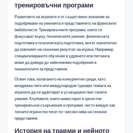
тренировъчни програми
Развитието на играчите е от съществено значение за
подобряване на уменията и представянето на френските
бейзболисти. Тренировъчните програми, които се
фокусират върху техническите умения, физическата
подготовка и психическата подготовка, могат значително
да повлияят на сезонния резултат на играча. Например,
специализираното обучение в удрянето или питчинга
може да доведе до забележими подобрения в
показателите за представяне.
Освен това, излагането на конкурентни среди, като
младежки лиги или международни турнири, помага на
играчите да се адаптират и усъвършенстват своите
умения. Клубовете, които инвестират в цялостни
тренировъчни съоръжения и програми, често виждат как
техните играчи постигат по-високи нива на сезонно
представяне.
История на травми и нейното