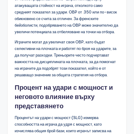
атакуващата стойност на играча, отколкото само
средният показател за удари. OBP от .350 или по-висок
обикновено се счита за отличен. За френските
бейзболисти, подобряването на OBP може значително да
увеличи потенциала за отбелязване на точки на отбора.
Играчите могат да увеличат своя OBP, като бъдат
селективни на плочката и работят по броя на ударите, за
да получат разходки. Треньорите често подчертават
важността на дисциплината на плочката, за да помогнат
на играчите да подобрят този показател, който е от
решаващо значение за общата стратегия на отбора.
Процент на удари с мощност и
неговото влияние върху
представянето
Процентът на удари с мощност (SLG) измерва
способността на играча да удря с мощност, като
изчислява общия брой бази, които играчът записва на