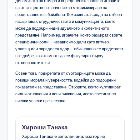
Динамиката на отбора и определените роли на играчите
са от съществено значение за максимизиране на
представянето в бейзбола. Кохезивната среда на отбора
насърчава сътрудничеството и комуникацията, което
може да подобри индивидуалното и колективното
представяне. Например, играчите, които разбират своите
специфични роли – независимо дали като питчер,
улавящ или определен удар – обикновено се представят
по-добре, когато могат да се фокусират върху
отговорностите си.
Освен това, подкрепата от съотборниците може да
повиши морала и увереността, водейки до подобрени
показатели за представяне. Отборите, които култивират
силни отношения и ясни очаквания, често постигат по-
високи успехи през сезона.
Хироши Танака
Хироши Танака е запален анализатор на