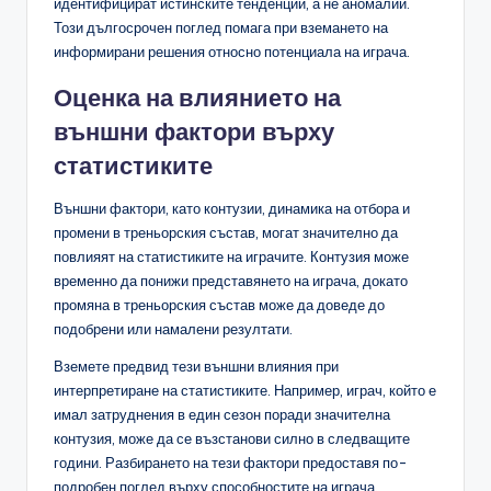
идентифицират истинските тенденции, а не аномалии.
Този дългосрочен поглед помага при вземането на
информирани решения относно потенциала на играча.
Оценка на влиянието на
външни фактори върху
статистиките
Външни фактори, като контузии, динамика на отбора и
промени в треньорския състав, могат значително да
повлияят на статистиките на играчите. Контузия може
временно да понижи представянето на играча, докато
промяна в треньорския състав може да доведе до
подобрени или намалени резултати.
Вземете предвид тези външни влияния при
интерпретиране на статистиките. Например, играч, който е
имал затруднения в един сезон поради значителна
контузия, може да се възстанови силно в следващите
години. Разбирането на тези фактори предоставя по-
подробен поглед върху способностите на играча.