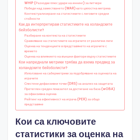
WHIP (Разходки плюс удари на иннинг) за питчери
Победи над заместването (WAR) като цялостна метрика
Контекстуализиране на статистиките с лиговите средни
стойности
Как да интерпретирам статистиките на холандските
бейзболисти?
Разбиране на контекста на статистиките
Сравняване на статистиките на играчите от различни лиги
Оценка на тенденциите в представянето на играчите с
времето
Оценка на влиянието на външни фактори върху статистиките
Кои напреднали метрики трябва да взема предвид за
холандските бейзболисти?
Използване на саберметрики за подобряване на оценката на
играчите
Спестени дефанзивни точки (DRS) за анализ на защитата
Претеглен среден показател за достигане на база (wOBA)
за офанзивна оценка
Рейтинг на ефективност на играча (PER) за общо
представяне
Кои са ключовите
статистики за оценка на