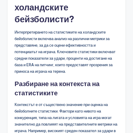
холандските
бейзболисти?
Интерпретирането на статистиките на холандските
бейзболисти включва анализ на различни метрики за
представяне, за да се оцени ефективността и
потенциалът на играча. Ключовите статистики включват
средни показатели за удари, проценти на достигане на
база и ERA на питчинг, които предоставят прозрения за
приноса на играча на терена.
Разбиране на контекста на
статистиките
Контекстът е от съществено значение при оценка на
бейзболните статистики. Фактори като нивото на
конкуренция, типа на лигата и условията на игра могат
значително да повлияят на представителните метрики на
играча. Например, високият среден показател за удари в