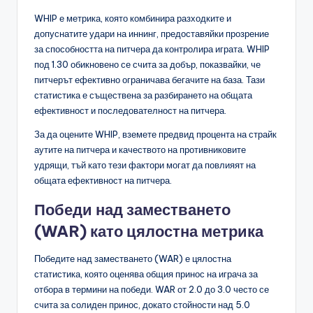
WHIP е метрика, която комбинира разходките и
допуснатите удари на иннинг, предоставяйки прозрение
за способността на питчера да контролира играта. WHIP
под 1.30 обикновено се счита за добър, показвайки, че
питчерът ефективно ограничава бегачите на база. Тази
статистика е съществена за разбирането на общата
ефективност и последователност на питчера.
За да оцените WHIP, вземете предвид процента на страйк
аутите на питчера и качеството на противниковите
удрящи, тъй като тези фактори могат да повлияят на
общата ефективност на питчера.
Победи над заместването
(WAR) като цялостна метрика
Победите над заместването (WAR) е цялостна
статистика, която оценява общия принос на играча за
отбора в термини на победи. WAR от 2.0 до 3.0 често се
счита за солиден принос, докато стойности над 5.0