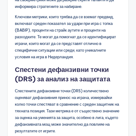
информира стратегиите за набиране.
Ключови метрики, които трябва да се вземат предвид,
включват среден показател за удари при игра с топка
(BABIP), проценти на страйк аутите и проценти на
разходките. Те могат да помогнат да се идентифицират
играчи, които могат да се представят отлично в
специфични ситуации или среди, като уникалните
условия на игра в Нидерландия.
Спестени дефанзивни точки
(DRS) за анализ на защитата
Спестените дефанзивни точки (DRS) количествено
оценяват дефанзивния принос на играча, измервайки
колко точки спестяват в сравнение с среден защитник на
тяхната позиция. Тази метрика е от съществено значение
за оценка на уменията за защита, особено в лига, където
дефанзивната мощ може значително да повлияе на
резултатите от игрите.