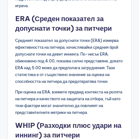
играча.
ERA (Среден показател за
допуснати точки) за питчери
Средният показател за допуснати точки (ERA) измерва
ефективността на питчера, изчислявайки средния брой
допуснати точки на девет иннинга. По-нисък ERA,
обикновено под 4.00, показва силно представяне, докато
ERA над 5.00 може да предполага затруднения. Тази
статистика е от съществено значение за оценка на
способността на питчера да предотвратява точки.
При оценка на ERA, вземете предвид контекста на ролята
на питчера и качеството на защитата на отбора, тъй като
тези фактори могат значително да повлияят на
представителните метрики на питчера.
WHIP (Разходки плюс удари на
иннинг) за питчери