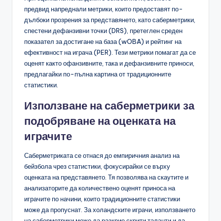
предвид напреднали метрики, които предоставят по-
дълбоки прозрения за представянето, като саберметрики,
спестени дефанзивни точки (DRS), претеглен среден
показател за достигане на база (wOBA) и рейтинг на
ефективност на играча (PER). Тези метрики помагат да се
оценят както офанзивните, така и дефанзивните приноси,
предлагайки по-пълна картина от традиционните
статистики.
Използване на саберметрики за
подобряване на оценката на
играчите
Саберметриката се отнася до емпиричния анализ на
бейзбола чрез статистики, фокусирайки се върху
оценката на представянето. Тя позволява на скаутите и
анализаторите да количествено оценят приноса на
играчите по начини, които традиционните статистики
може да пропуснат. За холандските играчи, използването
на саберметрики може да разкрие скрити таланти и да