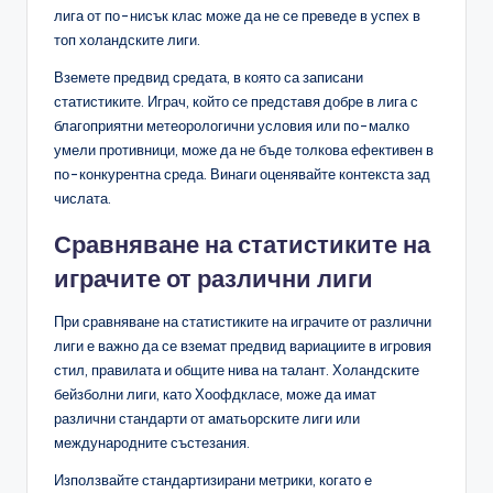
лига от по-нисък клас може да не се преведе в успех в
топ холандските лиги.
Вземете предвид средата, в която са записани
статистиките. Играч, който се представя добре в лига с
благоприятни метеорологични условия или по-малко
умели противници, може да не бъде толкова ефективен в
по-конкурентна среда. Винаги оценявайте контекста зад
числата.
Сравняване на статистиките на
играчите от различни лиги
При сравняване на статистиките на играчите от различни
лиги е важно да се вземат предвид вариациите в игровия
стил, правилата и общите нива на талант. Холандските
бейзболни лиги, като Хоофдкласе, може да имат
различни стандарти от аматьорските лиги или
международните състезания.
Използвайте стандартизирани метрики, когато е