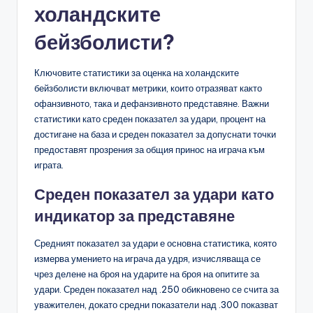
холандските
бейзболисти?
Ключовите статистики за оценка на холандските
бейзболисти включват метрики, които отразяват както
офанзивното, така и дефанзивното представяне. Важни
статистики като среден показател за удари, процент на
достигане на база и среден показател за допуснати точки
предоставят прозрения за общия принос на играча към
играта.
Среден показател за удари като
индикатор за представяне
Средният показател за удари е основна статистика, която
измерва умението на играча да удря, изчисляваща се
чрез делене на броя на ударите на броя на опитите за
удари. Среден показател над .250 обикновено се счита за
уважителен, докато средни показатели над .300 показват