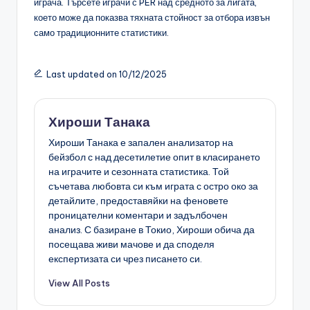
играча. Търсете играчи с PER над средното за лигата,
което може да показва тяхната стойност за отбора извън
само традиционните статистики.
Last updated on 10/12/2025
Хироши Танака
Хироши Танака е запален анализатор на
бейзбол с над десетилетие опит в класирането
на играчите и сезонната статистика. Той
съчетава любовта си към играта с остро око за
детайлите, предоставяйки на феновете
проницателни коментари и задълбочен
анализ. С базиране в Токио, Хироши обича да
посещава живи мачове и да споделя
експертизата си чрез писането си.
View All Posts