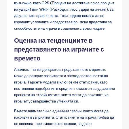
възможно, като OPS (Процент на достигане плюс процент
на удари) или WHIP (Разходки плюс удари на иннинг), за
да улесните сравненията. Този подход помага да се
изравнят условията и предоставя по-ясна представа за
способностите на играча в сравнение с връстниците.
Оценка на тенденциите в
представянето на играчите с
времето
Анализът на тенденциите в представянето с времето
може да разкрие развитието и последователността на
играча. Търсете модели в ключовите статистики, като
постепенни подобрения в средния показател за удари или
проценти на страйк аутите, които могат да показват, че
играчът усъвършенства уменията си.
Бъдете внимателни с единични сезони, които могат да
изкривят възприятията. Статистиките на играча трябва да
се оценяват през множество сезони, за да се