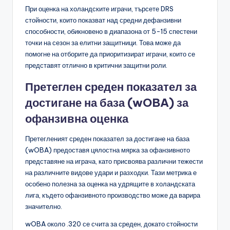
При оценка на холандските играчи, търсете DRS
стойности, които показват над средни дефанзивни
способности, обикновено в диапазона от 5-15 спестени
точки на сезон за елитни защитници. Това може да
помогне на отборите да приоритизират играчи, които се
представят отлично в критични защитни роли.
Претеглен среден показател за
достигане на база (wOBA) за
офанзивна оценка
Претегленият среден показател за достигане на база
(wOBA) предоставя цялостна мярка за офанзивното
представяне на играча, като присвоява различни тежести
на различните видове удари и разходки. Тази метрика е
особено полезна за оценка на удрящите в холандската
лига, където офанзивното производство може да варира
значително.
wOBA около .320 се счита за среден, докато стойности