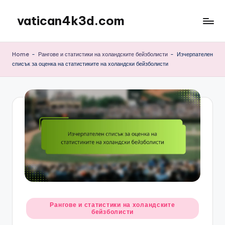
vatican4k3d.com
Skip
to
content
Home
-
Рангове и статистики на холандските бейзболисти
-
Изчерпателен
списък за оценка на статистиките на холандски бейзболисти
Posted
Рангове и статистики на холандските
бейзболисти
in