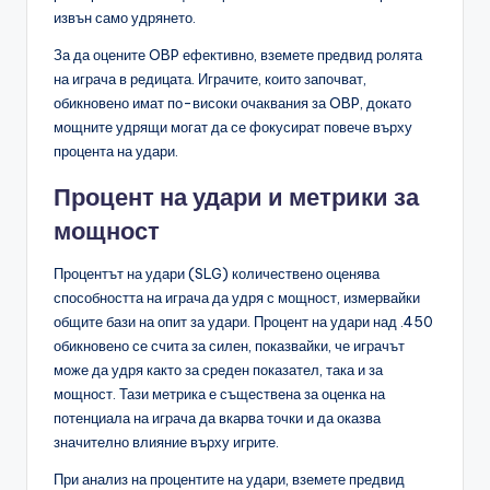
извън само удрянето.
За да оцените OBP ефективно, вземете предвид ролята
на играча в редицата. Играчите, които започват,
обикновено имат по-високи очаквания за OBP, докато
мощните удрящи могат да се фокусират повече върху
процента на удари.
Процент на удари и метрики за
мощност
Процентът на удари (SLG) количествено оценява
способността на играча да удря с мощност, измервайки
общите бази на опит за удари. Процент на удари над .450
обикновено се счита за силен, показвайки, че играчът
може да удря както за среден показател, така и за
мощност. Тази метрика е съществена за оценка на
потенциала на играча да вкарва точки и да оказва
значително влияние върху игрите.
При анализ на процентите на удари, вземете предвид