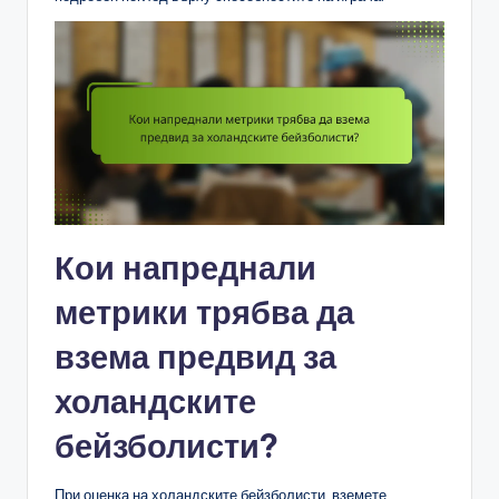
Кои напреднали
метрики трябва да
взема предвид за
холандските
бейзболисти?
При оценка на холандските бейзболисти, вземете