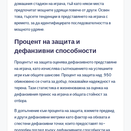
домашния стадион на играча, тъй като някои места
предпочитат мощните удрящи повече от други. Освен
това, търсете тенденции в представянето на играча с
времето, за да идентифицирате последователността в
мощното удряне.
Процент на защита и
дефанзивни способности
Процентът на защита оценява дефанзивното представяне
на играча, като изчислява съотношението на успешните
игри към общите шансове. Процент на защита над .950
обикновено се счита за добър, показвайки надеждност на
терена. Тази статистика е жизненоважна за оценка на
дефанзивния принос на играча и общата стойност за
отбора.
В допълнение към процента на защита, вземете предвид
и други дефанзивни метрики като фактор на обхвата и
спестени дефанзивни точки, които предоставят по-
подробен поглед върху дефанзивните способности на