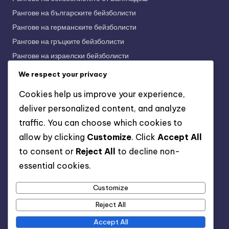
Рангове на българските бейзболисти
Рангове на германските бейзболисти
Рангове на гръцките бейзболисти
Рангове на израелски бейзболисти
Рангове на индийските бейзболисти
We respect your privacy
Рангове на индонезийските бейзболисти
Cookies help us improve your experience,
Рангове на испанските бейзболисти
deliver personalized content, and analyze
Рангове на италианските бейзболисти
traffic. You can choose which cookies to
Рангове на корейските бейзболисти
allow by clicking
Customize
. Click
Accept All
Рангове на полски бейзболисти
to consent or
Reject All
to decline non-
Рангове на унгарски бейзболисти
essential cookies.
Рангове на френските бейзболисти
Рангове на японските бейзболисти
Customize
Рейтинг на руски бейзболисти
Reject All
Accept All