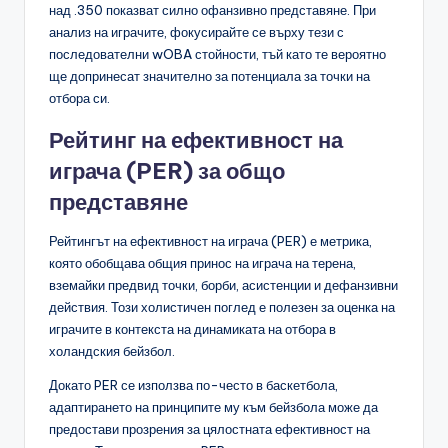
над .350 показват силно офанзивно представяне. При
анализ на играчите, фокусирайте се върху тези с
последователни wOBA стойности, тъй като те вероятно
ще допринесат значително за потенциала за точки на
отбора си.
Рейтинг на ефективност на
играча (PER) за общо
представяне
Рейтингът на ефективност на играча (PER) е метрика,
която обобщава общия принос на играча на терена,
вземайки предвид точки, борби, асистенции и дефанзивни
действия. Този холистичен поглед е полезен за оценка на
играчите в контекста на динамиката на отбора в
холандския бейзбол.
Докато PER се използва по-често в баскетбола,
адаптирането на принципите му към бейзбола може да
предостави прозрения за цялостната ефективност на