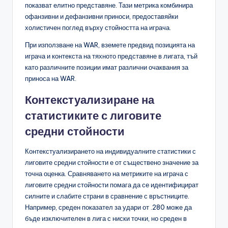
показват елитно представяне. Тази метрика комбинира
офанзивни и дефанзивни приноси, предоставяйки
холистичен поглед върху стойността на играча.
При използване на WAR, вземете предвид позицията на
играча и контекста на тяхното представяне в лигата, тъй
като различните позиции имат различни очаквания за
приноса на WAR.
Контекстуализиране на
статистиките с лиговите
средни стойности
Контекстуализирането на индивидуалните статистики с
лиговите средни стойности е от съществено значение за
точна оценка. Сравняването на метриките на играча с
лиговите средни стойности помага да се идентифицират
силните и слабите страни в сравнение с връстниците.
Например, среден показател за удари от .280 може да
бъде изключителен в лига с ниски точки, но среден в