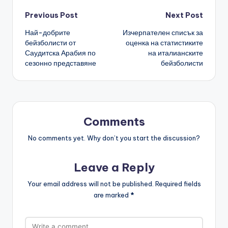
Post
Previous Post
Next Post
Най-добрите
Изчерпателен списък за
navigation
бейзболисти от
оценка на статистиките
Саудитска Арабия по
на италианските
сезонно представяне
бейзболисти
Comments
No comments yet. Why don’t you start the discussion?
Leave a Reply
Your email address will not be published.
Required fields
are marked
*