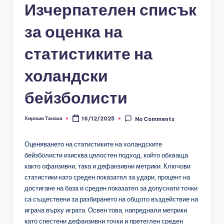
Изчерпателен списък
за оценка на
статистиките на
холандски
бейзболисти
Хироши Танака
16/12/2025
No Comments
Posted
by
Оценяването на статистиките на холандските
бейзболисти изисква цялостен подход, който обхваща
както офанзивни, така и дефанзивни метрики. Ключови
статистики като среден показател за удари, процент на
достигане на база и среден показател за допуснати точки
са съществени за разбирането на общото въздействие на
играча върху играта. Освен това, напреднали метрики
като спестени дефанзивни точки и претеглен среден