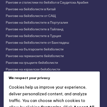
Рангове и статистики по бейзбол в Саудитска Арабия
Рангове на бейзболисти в Китай
Рангове на бейзболисти от САЩ
Рангове на бейзболистите в Португалия
Рангове на бейзболистите в Тайланд
Рангове на бейзболистите в Турция
Рангове на бейзболистите от Бангладеш
Рангове на българските бейзболисти
Рангове на германските бейзболисти
Рангове на гръцките бейзболисти
Рангове на израелски бейзболисти
Рангове на индийските бейзболисти
We respect your privacy
Рангове на индонезийските бейзболисти
Cookies help us improve your experience,
Рангове на испанските бейзболисти
deliver personalized content, and analyze
Рангове на италианските бейзболисти
traffic. You can choose which cookies to
Рангове на корейските бейзболисти