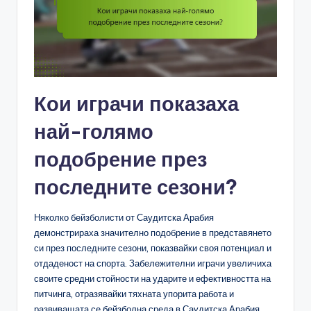
Кои играчи показаха
най-голямо
подобрение през
последните сезони?
Няколко бейзболисти от Саудитска Арабия
демонстрираха значително подобрение в представянето
си през последните сезони, показвайки своя потенциал и
отдаденост на спорта. Забележителни играчи увеличиха
своите средни стойности на ударите и ефективността на
питчинга, отразявайки тяхната упорита работа и
развиващата се бейзболна среда в Саудитска Арабия.