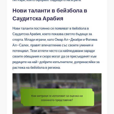
Нови таланти в бейзбола в
Саудитска Арабия
Нови таланти постоянно се появяват в бейзбола в
Саудитска Арабия, което показва светло бъдеще за
спорта. Млади играчи, като Омар Ал-Джабри и Фатима
Ал-Салех, правят впечатление със своите умения и
потенциал. Тези атлети често са наблюдавани заради
своите обещания и скоро могат да се присъединят към
редиците на най-добрите изпълнители, допринасяйки за
растежа на бейзбола в региона.