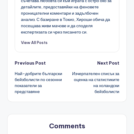
съчетава любовта си към играта с остро око за
детайлите, предоставяйки на феновете
проницателни коментари и задълбочен
анализ. С базиране в Токио, Хироши обича да
посещава живи мачове и да споделя
експертизата си чрез писането си.
View All Posts
Post
Previous Post
Next Post
Най-добрите български
Изчерпателен списък за
navigation
бейзболисти по сезонни
оценка на статистиките
показатели за
на холандски
представяне
бейзболисти
Comments