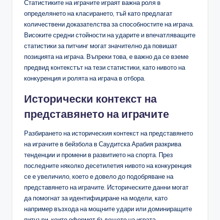
Статистиките на играчите играят важна роля в
определянето на класирането, тъй като предлагат
количествени доказателства за способностите на играча.
Високите средни стойности на ударите и впечатляващите
статистики за питчинг могат значително да повишат
позицията на играча. Въпреки това, е важно да се вземе
предвид контекстът на тези статистики, като нивото на
конкуренция и ролята на играча в отбора.
Исторически контекст на
представянето на играчите
Разбирането на историческия контекст на представянето
на играчите в бейзбола в Саудитска Арабия разкрива
тенденции и промени в развитието на спорта. През
последните няколко десетилетия нивото на конкуренция
се е увеличило, което е довело до подобряване на
представянето на играчите. Историческите данни могат
да помогнат за идентифициране на модели, като
например възхода на мощните удари или доминиращите
питчъри, които оформят бъдещето на играта.