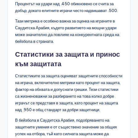
Процентът на удари над .450 обикновено се счита за
добър, докато елитните играчи често надвишават .500.
Тази метрика е особено важна за оценка на играчите в
Саудитска Арабия, където развитието на мощни удари
може значително да повлияе на конкурентната среда на
бейзбола в страната.
Статистики за защита и принос
към защитата
Статистиките за защита оценяват защитните способности
на играча, включително метрики като процент на защита,
фактор на обхвата и допуснати грешки. Тези статистики
са жизненоважни за разбирането на това колко добре
играчът се представя в защита, като процент на защита
над .950 е общ стандарт за добри защитници.
В бейзбола в Саудитска Арабия, подобряването на
защитните умения е от съществено значение за общия
успех на отбора, тъй като силната защита може да