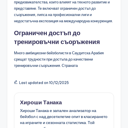
предизвикателства, които влияят на тяхното развитие и
представяне. Те включват ограничен достъп до
съоръжения, липса на професионални лиги и
недостатъчна експозиция на международна конкуренция.
Ограничен достъп до
тренировъчни съоръжения
Много амбициозни бейзболисти в Саудитска Арабия
срещат трудности при достъпа до качествени
тренировъчни съоръжения. Страната
Last updated on 10/12/2025
Хироши Танака
Хироши Танака е запален анализатор на
бейзбол с над десетилетие опит в класирането
на играчите и сезонната статистика. Той