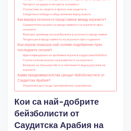
Процент на удари и неговата значимост
Статистики за защита и принос към защитата
Споделени победи и общо влияние върху игрите
Как варира сезонното представяне между играчите?
Сравнителен анализ на представянето на играчите през
сезоните
Фактори, влияещи на колебанията в сезонното представяне
Тенденции в представянето на играчите през годините
Кои играчи показаха най-голямо подобрение през
последните сезони?
Идентифициране на пробивни играчи в саудитския бейзбол
Статистически анализ на развитието на играчите
Влияние на треньорството и обучението върху растежа на
играчите
Какви предизвикателства срещат бейзболистите от
Саудитска Арабия?
Ограничен достъп до тренировъчни съоръжения
Кои са най-добрите
бейзболисти от
Саудитска Арабия на