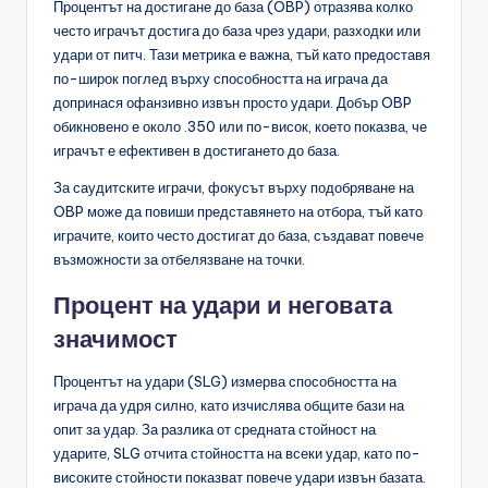
Процентът на достигане до база (OBP) отразява колко
често играчът достига до база чрез удари, разходки или
удари от питч. Тази метрика е важна, тъй като предоставя
по-широк поглед върху способността на играча да
допринася офанзивно извън просто удари. Добър OBP
обикновено е около .350 или по-висок, което показва, че
играчът е ефективен в достигането до база.
За саудитските играчи, фокусът върху подобряване на
OBP може да повиши представянето на отбора, тъй като
играчите, които често достигат до база, създават повече
възможности за отбелязване на точки.
Процент на удари и неговата
значимост
Процентът на удари (SLG) измерва способността на
играча да удря силно, като изчислява общите бази на
опит за удар. За разлика от средната стойност на
ударите, SLG отчита стойността на всеки удар, като по-
високите стойности показват повече удари извън базата.