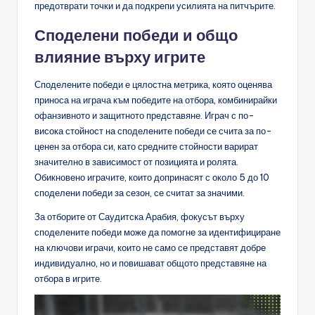
предотврати точки и да подкрепи усилията на питчърите.
Споделени победи и общо
влияние върху игрите
Споделените победи е цялостна метрика, която оценява
приноса на играча към победите на отбора, комбинирайки
офанзивното и защитното представяне. Играч с по-
висока стойност на споделените победи се счита за по-
ценен за отбора си, като средните стойности варират
значително в зависимост от позицията и ролята.
Обикновено играчите, които допринасят с около 5 до 10
споделени победи за сезон, се считат за значими.
За отборите от Саудитска Арабия, фокусът върху
споделените победи може да помогне за идентифициране
на ключови играчи, които не само се представят добре
индивидуално, но и повишават общото представяне на
отбора в игрите.