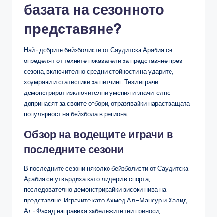
базата на сезонното
представяне?
Най-добрите бейзболисти от Саудитска Арабия се
определят от техните показатели за представяне през
сезона, включително средни стойности на ударите,
хоумрани и статистики за питчинг. Тези играчи
демонстрират изключителни умения и значително
допринасят за своите отбори, отразявайки нарастващата
популярност на бейзбола в региона.
Обзор на водещите играчи в
последните сезони
В последните сезони няколко бейзболисти от Саудитска
Арабия се утвърдиха като лидери в спорта,
последователно демонстрирайки високи нива на
представяне. Играчите като Ахмед Ал-Мансур и Халид
Ал-Фахад направиха забележителни приноси,