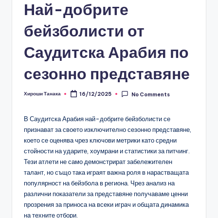
Най-добрите
бейзболисти от
Саудитска Арабия по
сезонно представяне
Хироши Танака
16/12/2025
No Comments
Posted
by
В Саудитска Арабия най-добрите бейзболисти се
признават за своето изключително сезонно представяне,
което се оценява чрез ключови метрики като средни
стойности на ударите, хоумрани и статистики за питчинг.
Тези атлети не само демонстрират забележителен
талант, но също така играят важна роля в нарастващата
популярност на бейзбола в региона. Чрез анализ на
различни показатели за представяне получаваме ценни
прозрения за приноса на всеки играч и общата динамика
на техните отбори.