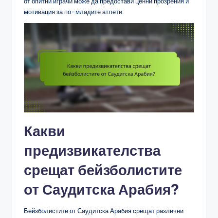
от опитни играчи може да предостави ценни прозрения и
мотивация за по-младите атлети.
Какви
предизвикателства
срещат бейзболистите
от Саудитска Арабия?
Бейзболистите от Саудитска Арабия срещат различни