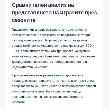
Сравнителен анализ на
представянето на играчите през
сезоните
Сравнителният анализ разкрива, че играчите често
показват различни показатели за представяне от един
сезон до следващия. Например, играч може да има
средна стойност на ударите, която варира между .250 и
.300, в зависимост от тяхната тренировка, контузии и
ниво на конкуренция. Оценяването на тези метрики може
да предостави прозрения за последователността и
надеждността на играча.
При сравняване на играчите е важно да се вземат
предвид не само техните статистики, но и контекстът на
представянето им, като силата на противниковите отбори
и условията на игрите. Този холистичен подход
позволява по-точна оценка на способностите на
играчите.