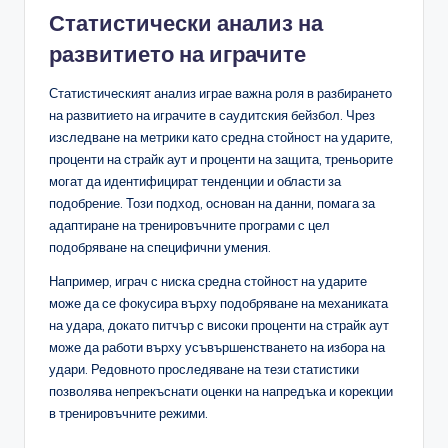
Статистически анализ на
развитието на играчите
Статистическият анализ играе важна роля в разбирането
на развитието на играчите в саудитския бейзбол. Чрез
изследване на метрики като средна стойност на ударите,
проценти на страйк аут и проценти на защита, треньорите
могат да идентифицират тенденции и области за
подобрение. Този подход, основан на данни, помага за
адаптиране на тренировъчните програми с цел
подобряване на специфични умения.
Например, играч с ниска средна стойност на ударите
може да се фокусира върху подобряване на механиката
на удара, докато питчър с високи проценти на страйк аут
може да работи върху усъвършенстването на избора на
удари. Редовното проследяване на тези статистики
позволява непрекъснати оценки на напредъка и корекции
в тренировъчните режими.