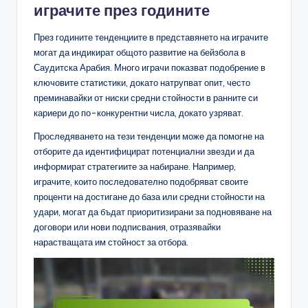
играчите през годините
През годините тенденциите в представянето на играчите
могат да индикират общото развитие на бейзбола в
Саудитска Арабия. Много играчи показват подобрение в
ключовите статистики, докато натрупват опит, често
преминавайки от ниски средни стойности в ранните си
кариери до по-конкурентни числа, докато узряват.
Проследяването на тези тенденции може да помогне на
отборите да идентифицират потенциални звезди и да
информират стратегиите за набиране. Например,
играчите, които последователно подобряват своите
проценти на достигане до база или средни стойности на
удари, могат да бъдат приоритизирани за подновяване на
договори или нови подписвания, отразявайки
нарастващата им стойност за отбора.