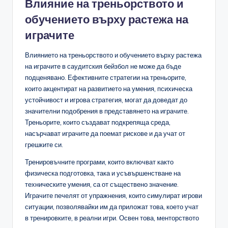
Влияние на треньорството и
обучението върху растежа на
играчите
Влиянието на треньорството и обучението върху растежа
на играчите в саудитския бейзбол не може да бъде
подценявано. Ефективните стратегии на треньорите,
които акцентират на развитието на умения, психическа
устойчивост и игрова стратегия, могат да доведат до
значителни подобрения в представянето на играчите.
Треньорите, които създават подкрепяща среда,
насърчават играчите да поемат рискове и да учат от
грешките си.
Тренировъчните програми, които включват както
физическа подготовка, така и усъвършенстване на
техническите умения, са от съществено значение.
Играчите печелят от упражнения, които симулират игрови
ситуации, позволявайки им да приложат това, което учат
в тренировките, в реални игри. Освен това, менторството