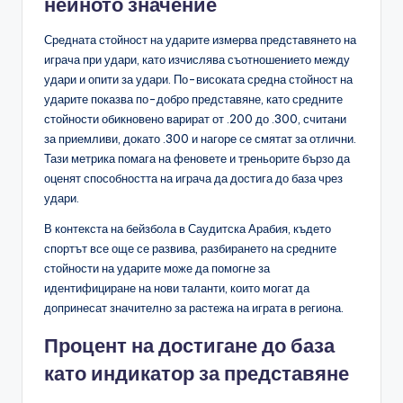
нейното значение
Средната стойност на ударите измерва представянето на
играча при удари, като изчислява съотношението между
удари и опити за удари. По-високата средна стойност на
ударите показва по-добро представяне, като средните
стойности обикновено варират от .200 до .300, считани
за приемливи, докато .300 и нагоре се смятат за отлични.
Тази метрика помага на феновете и треньорите бързо да
оценят способността на играча да достига до база чрез
удари.
В контекста на бейзбола в Саудитска Арабия, където
спортът все още се развива, разбирането на средните
стойности на ударите може да помогне за
идентифициране на нови таланти, които могат да
допринесат значително за растежа на играта в региона.
Процент на достигане до база
като индикатор за представяне