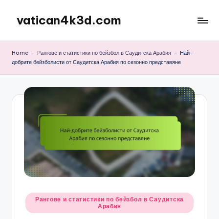
vatican4k3d.com
Skip
to
content
Home
-
Рангове и статистики по бейзбол в Саудитска Арабия
-
Най-
добрите бейзболисти от Саудитска Арабия по сезонно представяне
Posted
Рангове и статистики по бейзбол в Саудитска
Арабия
in