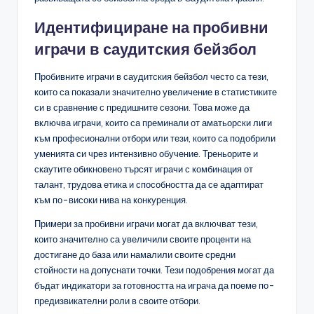
Идентифициране на пробивни
играчи в саудитския бейзбол
Пробивните играчи в саудитския бейзбол често са тези,
които са показали значително увеличение в статистиките
си в сравнение с предишните сезони. Това може да
включва играчи, които са преминали от аматьорски лиги
към професионални отбори или тези, които са подобрили
уменията си чрез интензивно обучение. Треньорите и
скаутите обикновено търсят играчи с комбинация от
талант, трудова етика и способността да се адаптират
към по-високи нива на конкуренция.
Примери за пробивни играчи могат да включват тези,
които значително са увеличили своите проценти на
достигане до база или намалили своите средни
стойности на допуснати точки. Тези подобрения могат да
бъдат индикатори за готовността на играча да поеме по-
предизвикателни роли в своите отбори.