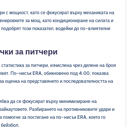
ри с мощност, като се фокусират върху механиката на
Тренировките за мощ, като кондициониране на силата и
 подобрят този показател, водейки до по-влиятелни
чки за питчери
статистика за питчери, изчислена чрез делене на броя
девет. По-нисък ERA, обикновено под 4.00, показва
 за оценка на представянето и последователността на
ябва да се фокусират върху минимизиране на
райкаутовете. Разбирането на противниковите удари и
 помогне за постигане на по-нисък ERA, което го
 бейзбол.