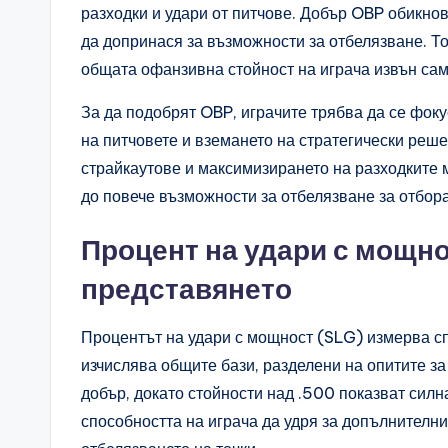
разходки и удари от питчове. Добър OBP обикнов
да допринася за възможности за отбелязване. Т
общата офанзивна стойност на играча извън сам
За да подобрят OBP, играчите трябва да се фок
на питчовете и вземането на стратегически решен
страйкаутове и максимизирането на разходките м
до повече възможности за отбелязване за отбора
Процент на удари с мощно
представянето
Процентът на удари с мощност (SLG) измерва сп
изчислява общите бази, разделени на опитите за
добър, докато стойности над .500 показват силн
способността на играча да удря за допълнителни