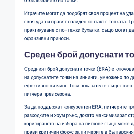
отбелязването на точки.
Играчите могат да подобрят своя процент на уда
своя удар и правят солиден контакт с топката. 
практикуване с по-тежки бухалки, също могат да
офанзивни приноси.
Среден брой допуснати то
Средният брой допуснати точки (ERA) е ключова 
на допуснатите точки на иннинги, умножено по 
ефективно питчинг. Този показател е съществен
питчера през сезона.
За да поддържат конкурентен ERA, питчерите тр
разходките и хоум рънс, докато максимизират ст
коригирането на избора на питчове също може да
прави критичен фокус за питчерите в българския