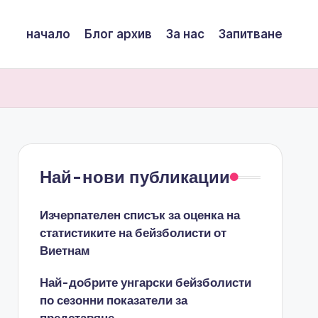
начало
Блог архив
За нас
Запитване
Най-нови публикации
Изчерпателен списък за оценка на
статистиките на бейзболисти от
Виетнам
Най-добрите унгарски бейзболисти
по сезонни показатели за