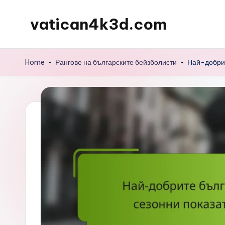
vatican4k3d.com
Skip
to
content
Home
-
Рангове на българските бейзболисти
-
Най-добрит