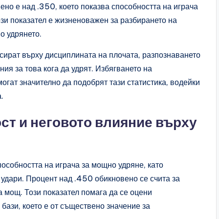
ено е над .350, което показва способността на играча
ози показател е жизненоважен за разбирането на
о удрянето.
усират върху дисциплината на плочата, разпознаването
ия за това кога да удрят. Избягването на
огат значително да подобрят тази статистика, водейки
.
ст и неговото влияние върху
особността на играча за мощно удряне, като
 удари. Процент над .450 обикновено се счита за
а мощ. Този показател помага да се оцени
 бази, което е от съществено значение за