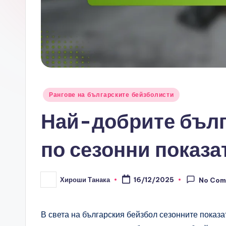
Posted
Рангове на българските бейзболисти
in
Най-добрите бълг
по сезонни показа
Хироши Танака
16/12/2025
No Com
Posted
by
В света на българския бейзбол сезонните показат