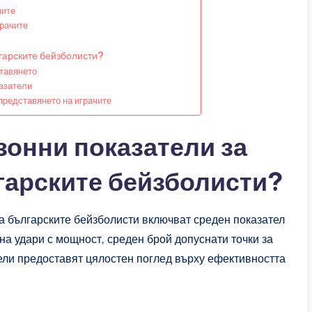
ните
грачите
гарските бейзболисти?
ставянето
казатели
представянето на играчите
зонни показатели за
гарските бейзболисти?
а българските бейзболисти включват среден показател
 на удари с мощност, среден брой допуснати точки за
тели предоставят цялостен поглед върху ефективността