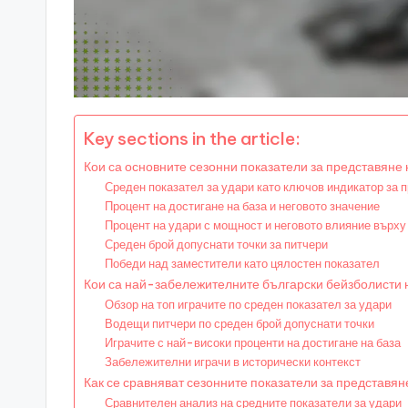
Key sections in the article:
Кои са основните сезонни показатели за представяне
Среден показател за удари като ключов индикатор за 
Процент на достигане на база и неговото значение
Процент на удари с мощност и неговото влияние върху
Среден брой допуснати точки за питчери
Победи над заместители като цялостен показател
Кои са най-забележителните български бейзболисти н
Обзор на топ играчите по среден показател за удари
Водещи питчери по среден брой допуснати точки
Играчите с най-високи проценти на достигане на база
Забележителни играчи в исторически контекст
Как се сравняват сезонните показатели за представя
Сравнителен анализ на средните показатели за удари