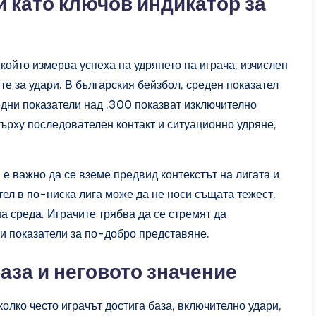
и като ключов индикатор за
 който измерва успеха на удрянето на играча, изчислен
те за удари. В българския бейзбол, среден показател
редни показатели над .300 показват изключително
върху последователен контакт и ситуационно удряне,
 е важно да се вземе предвид контекстът на лигата и
тел в по-ниска лига може да не носи същата тежест,
а среда. Играчите трябва да се стремят да
ги показатели за по-добро представяне.
аза и неговото значение
олко често играчът достига база, включително удари,